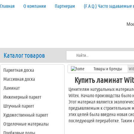
Главная
О компании
Партнерам
(F.A.Q.) Часто задаваемые
Мос
Каталог товаров
Товары и бренды
Wit
Паркетная доска
Купить ламинат Wit
Массивная доска
Ламинат
Ценителям натуральных материалов
Witex. Начало производства было н
Инженерный паркет
Этот материал является экологич
Штучный паркет
предъявляемым к строительным ма
этих целей была введена новая си
Художественный паркет
последующей переработке. Таким 
Отделочные материалы
Пробковые полы