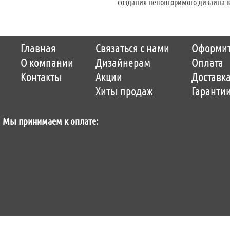
создания неповторимого дизайна в
Copyright © 2014-2026 Parquet-pol.ru. Разработка
Qwer
|
поддержка
ItCompany
|
Главная
Связаться с нами
Оформит
Продвижение сайтов by «ВзлЁт»
О компании
Дизайнерам
Оплата
Контакты
Акции
Доставк
Хиты продаж
Гаранти
Мы принимаем к оплате: