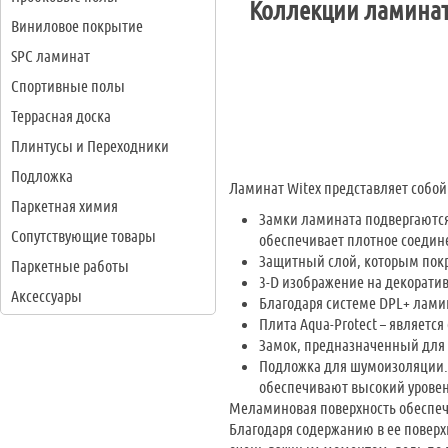
Коллекции ламинат
Виниловое покрытие
SPC ламинат
Спортивные полы
Террасная доска
Плинтусы и Переходники
Подложка
Ламинат Witex представляет собой
Паркетная химия
Замки ламината подвергаются
Сопутствующие товары
обеспечивает плотное соедин
Защитный слой, которым пок
Паркетные работы
3-D изображение на декорати
Аксессуары
Благодаря системе DPL+ лам
Плита Aqua-Protect – являетс
Замок, предназначенный для с
Подложка для шумоизоляции. 
обеспечивают высокий уровен
Меламиновая поверхность обеспеч
Благодаря содержанию в ее поверхн