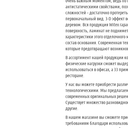
очень важным моментом, ведь по п
антистатическими свойствами, поэ
сложностей – достаточно протерет
первоначальный вид. 3-D эффект в
деревом. Вся продукция Witex гар
поверхность, ламинат не поднимет
характеристики этого отделочного
состав основания. Современная те
которые предотвращают возникнов
В ассортимент нашей продукции ко
физические нагрузки сможет выдер
использоваться в офисах, а 33 пр
ресторане.
У нас вы можете приобрести разли
технологическими. Мы предлагаем 
современных оригинальных решени
Существует множество разновидност
другие.
В нашем магазине вы сможете прио
требованиям благодаря использов