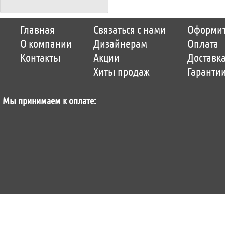
Copyright © 2014-2026 Parquet-pol.ru. Разработка
Qwer
|
поддержка
ItCompany
|
Главная
Связаться с нами
Оформит
Продвижение сайтов by «ВзлЁт»
О компании
Дизайнерам
Оплата
Контакты
Акции
Доставк
Хиты продаж
Гаранти
Мы принимаем к оплате: