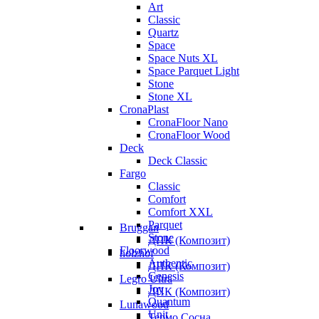
Art
Classic
Quartz
Space
Space Nuts XL
Space Parquet Light
Stone
Stone XL
CronaPlast
CronaFloor Nano
CronaFloor Wood
Deck
Deck Classic
Fargo
Classic
Comfort
Comfort XXL
Parquet
Bruggan
Stone
ДПК (Композит)
Floorwood
holzhof
Authentic
ДПК (Композит)
Genesis
Legro Ultra
Joy
ДПК (Композит)
Quantum
Lunawood
Unit
Термо Сосна