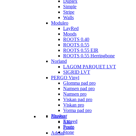
Duplex
Simple
Stripe
Walls
Moduleo
LayRed
Moods
ROOTS 0.40
ROOTS 0.55
ROOTS 0.55 EIR
ROOTS 0.55 Herringbone
Norland
LAGOM PARQUET LVT
SIGRID LVT
PERGO Vinyl
Glomma pad pro
Namsen pad pro
Namsen pro
Viskan pad pro
Viskan pro
Vorma pad pro
Planker
Aberhof
Exceed
Alfa
Force
Prado
Stone
Adelar