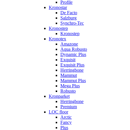
Profile
Kronostar
De Facto
Salzburg
Synchro-Tec
Kronostep
Kronostep
Kronotex
Amazone
Aqua Robusto
Dynamic Plus
Exquisit
Exquisit Plus
Herringbone
Mammut
Mammut Plus
Mega Plus
Robusto
Kronparket
Herringbone
Premium
LOC floor
Arctic
Fancy
Plus