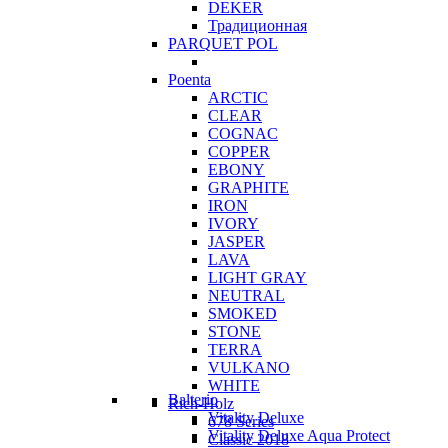
DEKER
Традиционная
PARQUET POL
Poenta
ARCTIC
CLEAR
COGNAC
COPPER
EBONY
GRAPHITE
IRON
IVORY
JASPER
LAVA
LIGHT GRAY
NEUTRAL
SMOKED
STONE
TERRA
VULKANO
WHITE
Balterio
Rich-Holz
Vitality Deluxe
678 Series
Vitality Deluxe Aqua Protect
Classic 2018