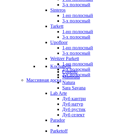
3-х полосный
Sinteros
1-но полосный
3-х полосный
Tarkett
1-но полосный
3-х полосный
Upofloor
1-но полосный
3-х полосный
Weitzer Parkett
1-но полосный
Kochanelli
2-х полосный
Coperto
3-х полосный
Mattinata
Массивная доска
Natura
Sara Savana
Lab Arte
Дуб кантри
Дуб натур
Дуб рустик
Дуб селект
Parador
Parketoff