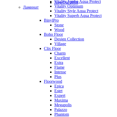
Vitality Jumbo Aqua Protect
NewOld 2018
Vitality Optimum
Ламинат
Vitality Style Aqua Protect
Vitality Superb Aqua Protect
BinylPro
Stone
Wood
Boho Floor
Design Collection
Village
Clix Floor
Charm
Excellent
Extra
Flame
Intense
Plus
Floorwood
Epica
Estet
Expert
Maxima
Megapolis
Palazzo
Phantom