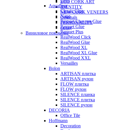
Ultra
ECO CORK ART
Aquafloor
IDENTITY
Classic Glue
NEW CORK VENEERS
Nano
Originals
Parquet Chevron Glue
PERSONALITY
Parquet Glue
склад
Parquet Plus
Виниловое покрытие
RealWood Click
RealWood Glue
RealWood XL
RealWood XL Glue
RealWood XXL
Versailles
Bolon
ARTISAN плитка
ARTISAN рулон
FLOW плитка
FLOW рулон
SILENCE планка
SILENCE плитка
SILENCE рулон
DECORIA
Office Tile
Hoffmann
Decoration