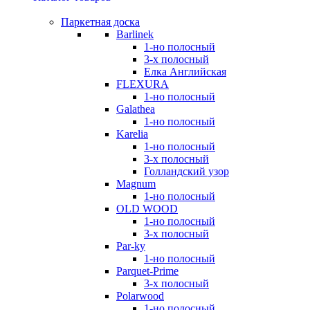
Паркетная доска
Barlinek
1-но полосный
3-х полосный
Елка Английская
FLEXURA
1-но полосный
Galathea
1-но полосный
Karelia
1-но полосный
3-х полосный
Голландский узор
Magnum
1-но полосный
OLD WOOD
1-но полосный
3-х полосный
Par-ky
1-но полосный
Parquet-Prime
3-х полосный
Polarwood
1-но полосный