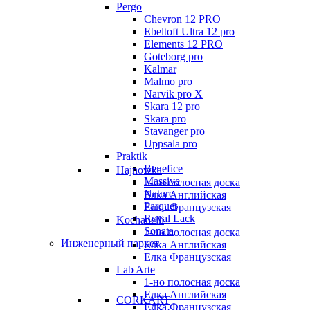
Pergo
Chevron 12 PRO
Ebeltoft Ultra 12 pro
Elements 12 PRO
Goteborg pro
Kalmar
Malmo pro
Narvik pro X
Skara 12 pro
Skara pro
Stavanger pro
Uppsala pro
Praktik
Benefice
Hajnowka
Massive
1-но полосная доска
Nature
Елка Английская
Parquet
Елка Французская
Royal Lack
Kochanelli
Sonata
1-но полосная доска
Инженерный паркет
Елка Английская
Елка Французская
Lab Arte
1-но полосная доска
Елка Английская
CORKART
Елка Французская