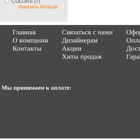
COLORS (7)
показать больше
Copyright © 2014-2026 Parquet-pol.ru. Разработка
|
поддержка
Qwer
Главная
Связаться с нами
Офор
|
ItCompany
Продвижение сайтов by «ВзлЁт»
О компании
Дизайнерам
Опл
Контакты
Акции
Дост
Хиты продаж
Гар
Мы принимаем к оплате: