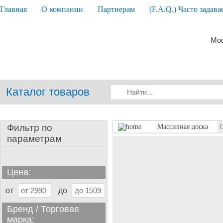
Главная
О компании
Партнерам
(F.A.Q.) Часто задав
Мос
Каталог товаров
Фильтр по
Массивная доска
C
параметрам
Цена:
от
до
Бренд / Торговая
марка: