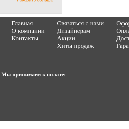
Copyright © 2014-2026 Parquet-pol.ru. Разработка
|
поддержка
Qwer
Главная
Связаться с нами
Офор
|
ItCompany
Продвижение сайтов by «ВзлЁт»
О компании
Дизайнерам
Опл
Контакты
Акции
Дост
Хиты продаж
Гар
Мы принимаем к оплате: