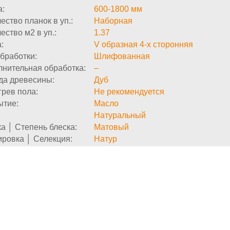
а:
600-1800 мм
ество планок в уп.:
Наборная
ество м2 в уп.:
1.37
:
V образная 4-х сторонняя
бработки:
Шлифованная
нительная обработка:
–
да древесины:
Дуб
рев пола:
Не рекомендуется
ытие:
Масло
Натуральный
а │ Степень блеска:
Матовый
ровка │ Селекция:
Натур