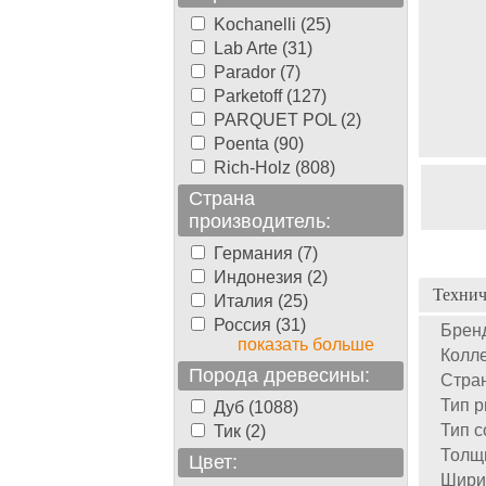
Kochanelli (25)
Lab Arte (31)
Parador (7)
Parketoff (127)
PARQUET POL (2)
Poenta (90)
Rich-Holz (808)
Страна
производитель:
Германия (7)
Индонезия (2)
Технич
Италия (25)
Россия (31)
Брен
показать больше
Колле
Порода древесины:
Стран
Тип р
Дуб (1088)
Тип с
Тик (2)
Толщ
Цвет:
Шири