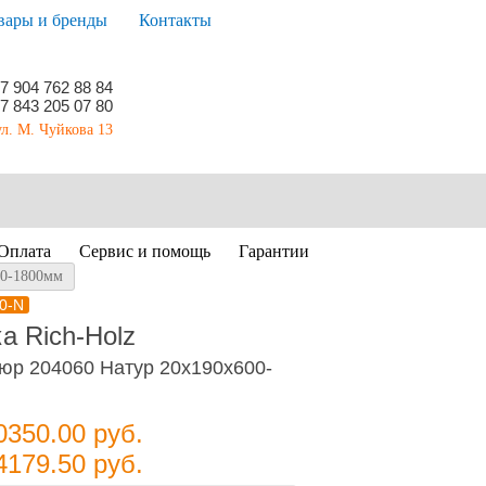
вары и бренды
Контакты
7 904 762 88 84
7 843 205 07 80
ул. М. Чуйкова 13
Оплата
Сервис и помощь
Гарантии
00-1800мм
0-N
а Rich-Holz
тюр 204060 Натур 20х190х600-
0350.00
руб.
4179.50
руб.