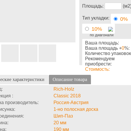
Площадь:
(м2
Тип укладки:
0%
10%
по диагонали
Ваша площадь:
Ваша площадь +
0
%:
Количество упаковок
Рекомендуем
приобрести:
Стоимость:
еские характеристики
Описание товара
д:
Rich-Holz
кция :
Classic 2018
а производитель:
Россия-Австрия
исунка:
1-но полосная доска
оединения:
Шип-Паз
ина:
20 мм
на:
190 мм