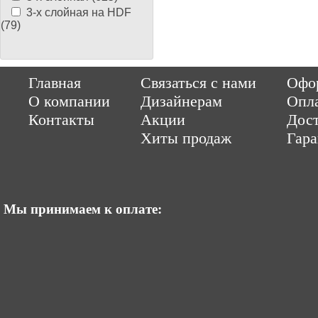
3-х слойная на HDF
(79)
Copyright © 2014-2026 Parquet-pol.ru. Разработка
|
поддержка
Qwer
Главная
Связаться с нами
Офор
|
ItCompany
Продвижение сайтов by «ВзлЁт»
О компании
Дизайнерам
Опл
Контакты
Акции
Дост
Хиты продаж
Гар
Мы принимаем к оплате: