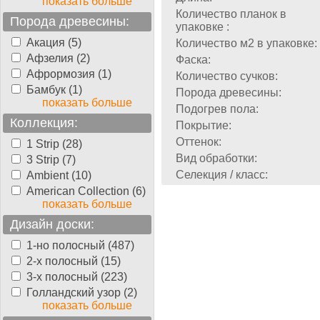
показать больше
Количество планок в
Порода древесины:
упаковке :
Акация (5)
Количество м2 в упаковке:
Афзелия (2)
Фаска:
Афрормозия (1)
Количество сучков:
Бамбук (1)
Порода древесины:
показать больше
Подогрев пола:
Коллекция:
Покрытие:
Оттенок:
1 Strip (28)
Вид обработки:
3 Strip (7)
Селекция / класс:
Ambient (10)
American Collection (6)
показать больше
Дизайн доски:
1-но полосный (487)
2-х полосный (15)
3-х полосный (223)
Голландский узор (2)
показать больше