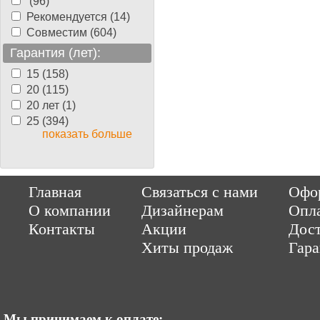
(96)
Рекомендуется (14)
Совместим (604)
Гарантия (лет):
15 (158)
20 (115)
20 лет (1)
25 (394)
показать больше
Copyright © 2014-2026 Parquet-pol.ru. Разработка
|
поддержка
Qwer
Главная
Связаться с нами
Офор
|
ItCompany
Продвижение сайтов by «ВзлЁт»
О компании
Дизайнерам
Опл
Контакты
Акции
Дост
Хиты продаж
Гар
Мы принимаем к оплате: