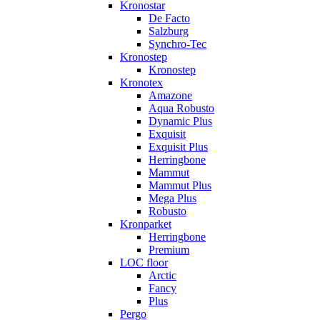
Kronostar
De Facto
Salzburg
Synchro-Tec
Kronostep
Kronostep
Kronotex
Amazone
Aqua Robusto
Dynamic Plus
Exquisit
Exquisit Plus
Herringbone
Mammut
Mammut Plus
Mega Plus
Robusto
Kronparket
Herringbone
Premium
LOC floor
Arctic
Fancy
Plus
Pergo