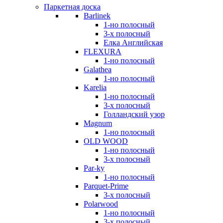
Паркетная доска
Barlinek
1-но полосный
3-х полосный
Елка Английская
FLEXURA
1-но полосный
Galathea
1-но полосный
Karelia
1-но полосный
3-х полосный
Голландский узор
Magnum
1-но полосный
OLD WOOD
1-но полосный
3-х полосный
Par-ky
1-но полосный
Parquet-Prime
3-х полосный
Polarwood
1-но полосный
3-х полосный