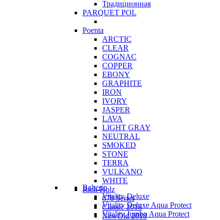
Традиционная
PARQUET POL
Poenta
ARCTIC
CLEAR
COGNAC
COPPER
EBONY
GRAPHITE
IRON
IVORY
JASPER
LAVA
LIGHT GRAY
NEUTRAL
SMOKED
STONE
TERRA
VULKANO
WHITE
Balterio
Rich-Holz
Vitality Deluxe
678 Series
Vitality Deluxe Aqua Protect
Classic 2018
Vitality Jumbo Aqua Protect
NewOld 2018