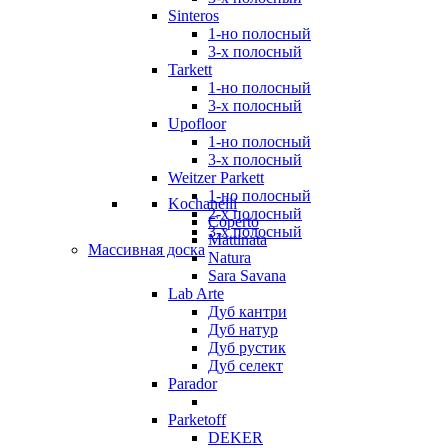
Sinteros
1-но полосный
3-х полосный
Tarkett
1-но полосный
3-х полосный
Upofloor
1-но полосный
3-х полосный
Weitzer Parkett
1-но полосный
Kochanelli
2-х полосный
Coperto
3-х полосный
Mattinata
Массивная доска
Natura
Sara Savana
Lab Arte
Дуб кантри
Дуб натур
Дуб рустик
Дуб селект
Parador
Parketoff
DEKER