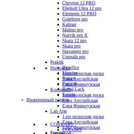
Chevron 12 PRO
Ebeltoft Ultra 12 pro
Elements 12 PRO
Goteborg pro
Kalmar
Malmo pro
Narvik pro X
Skara 12 pro
Skara pro
Stavanger pro
Uppsala pro
Praktik
Benefice
Hajnowka
Massive
1-но полосная доска
Nature
Елка Английская
Parquet
Елка Французская
Royal Lack
Kochanelli
Sonata
1-но полосная доска
Инженерный паркет
Елка Английская
Елка Французская
Lab Arte
1-но полосная доска
Елка Английская
CORKART
Елка Французская
COLORS
Parento
Lunawood