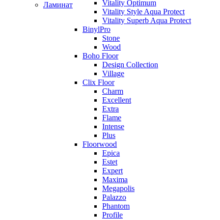
Vitality Optimum
Ламинат
Vitality Style Aqua Protect
Vitality Superb Aqua Protect
BinylPro
Stone
Wood
Boho Floor
Design Collection
Village
Clix Floor
Charm
Excellent
Extra
Flame
Intense
Plus
Floorwood
Epica
Estet
Expert
Maxima
Megapolis
Palazzo
Phantom
Profile