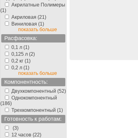
тствующие
Акрилатные Полимеры
ы Berger-
(1)
e
Зубчатый шпатель для
Акриловая (21)
 BergerBond
pachtel B-11
, Германия
Виниловая (1)
показать больше
690.00
Расфасовка:
руб./шт
0,1 л (1)
0,125 л (2)
0,2 кг (1)
0,2 л (1)
показать больше
Компонентность:
Двухкомпонентный (52)
Однокомпонентный
(186)
Трехкомпонентный (1)
Готовность к работам:
(3)
12 часов (22)