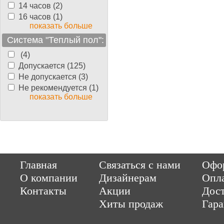
14 часов (2)
16 часов (1)
показать больше
Система "Теплый пол":
(4)
Допускается (125)
Не допускается (3)
Не рекомендуется (1)
показать больше
Copyright © 2014-2026 Parquet-pol.ru. Разработка
|
поддержка
Qwer
Главная
Связаться с нами
Офор
|
ItCompany
Продвижение сайтов by «ВзлЁт»
О компании
Дизайнерам
Опл
Контакты
Акции
Дост
Хиты продаж
Гар