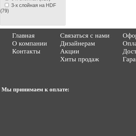
3-х слойная на HDF
(79)
Copyright © 2014-2026 Parquet-pol.ru. Разработка
|
поддержка
Qwer
Главная
Связаться с нами
Офор
|
ItCompany
Продвижение сайтов by «ВзлЁт»
О компании
Дизайнерам
Опл
Контакты
Акции
Дост
Хиты продаж
Гар
Мы принимаем к оплате: