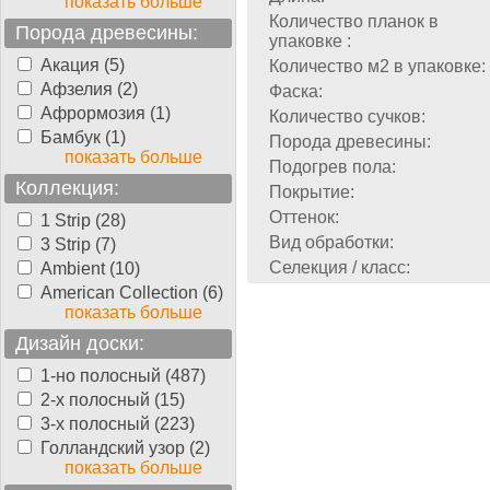
показать больше
Количество планок в
Порода древесины:
упаковке :
Акация (5)
Количество м2 в упаковке:
Афзелия (2)
Фаска:
Афрормозия (1)
Количество сучков:
Бамбук (1)
Порода древесины:
показать больше
Подогрев пола:
Коллекция:
Покрытие:
Оттенок:
1 Strip (28)
Вид обработки:
3 Strip (7)
Селекция / класс:
Ambient (10)
American Collection (6)
показать больше
Дизайн доски:
1-но полосный (487)
2-х полосный (15)
3-х полосный (223)
Голландский узор (2)
показать больше