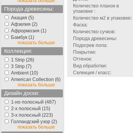
показать больше
Количество планок в
Порода древесины:
упаковке :
Акация (5)
Количество м2 в упаковке:
Афзелия (2)
Фаска:
Афрормозия (1)
Количество сучков:
Бамбук (1)
Порода древесины:
показать больше
Подогрев пола:
Коллекция:
Покрытие:
Оттенок:
1 Strip (28)
Вид обработки:
3 Strip (7)
Селекция / класс:
Ambient (10)
American Collection (6)
показать больше
Дизайн доски:
1-но полосный (487)
2-х полосный (15)
3-х полосный (223)
Голландский узор (2)
показать больше