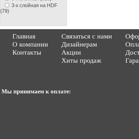
3-х слойная на HDF
(79)
Copyright © 2014-2026 Parquet-pol.ru. Разработка
|
поддержка
Qwer
Главная
Связаться с нами
Офор
|
ItCompany
Продвижение сайтов by «ВзлЁт»
О компании
Дизайнерам
Опл
Контакты
Акции
Дост
Хиты продаж
Гар
Мы принимаем к оплате: