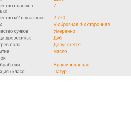
ество планок в
7
вке :
ество м2 в упаковке:
2.770
:
V-образная 4-х сторонняя
ество сучков:
Умеренно
да древесины:
Дуб
рев пола:
Допускается
ытие:
масло
ок:
бработки:
Брашированная
ция / класс:
Натур