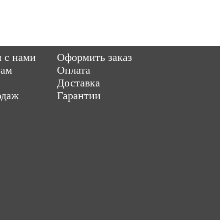
6 Parquet-pol.ru. Разработка
|
поддержка
|
Qwer
ItCompany
Продвижен
я с нами
Оформить заказ
рам
Оплата
Доставка
одаж
Гарантии