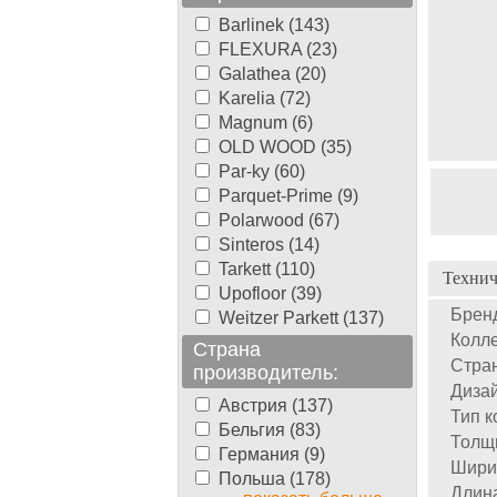
Barlinek (143)
FLEXURA (23)
Galathea (20)
Karelia (72)
Magnum (6)
OLD WOOD (35)
Par-ky (60)
Parquet-Prime (9)
Polarwood (67)
Sinteros (14)
Tarkett (110)
Технич
Upofloor (39)
Брен
Weitzer Parkett (137)
Колле
Страна
Стран
производитель:
Дизай
Австрия (137)
Тип к
Бельгия (83)
Толщ
Германия (9)
Шири
Польша (178)
Длин