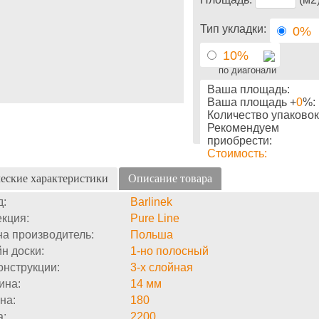
Тип укладки:
0%
10%
по диагонали
Ваша площадь:
Ваша площадь +
0
%:
Количество упаковок
Рекомендуем
приобрести:
Стоимость:
еские характеристики
Описание товара
д:
Barlinek
кция:
Pure Line
а производитель:
Польша
н доски:
1-но полосный
онструкции:
3-х слойная
ина:
14 мм
на:
180
а:
2200