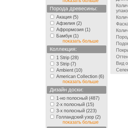
показать больше
Колич
Порода древесины:
упако
Акация (5)
Колич
Афзелия (2)
Фаска
Афрормозия (1)
Колич
Бамбук (1)
Поро
показать больше
Подог
Коллекция:
Покр
Оттен
1 Strip (28)
Вид о
3 Strip (7)
Селек
Ambient (10)
American Collection (6)
показать больше
Дизайн доски:
1-но полосный (487)
2-х полосный (15)
3-х полосный (223)
Голландский узор (2)
показать больше