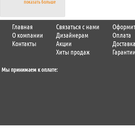
показать больше
Copyright © 2014-2026 Parquet-pol.ru. Разработка
Qwer
|
поддержка
ItCompany
|
Главная
Связаться с нами
Оформит
Продвижение сайтов by «ВзлЁт»
О компании
Дизайнерам
Оплата
Контакты
Акции
Доставк
Хиты продаж
Гаранти
Мы принимаем к оплате: