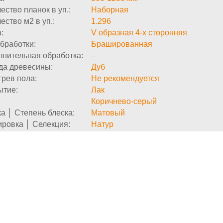
ество планок в уп.:
Наборная
ество м2 в уп.:
1.296
:
V образная 4-х сторонняя
бработки:
Брашированная
нительная обработка:
–
да древесины:
Дуб
рев пола:
Не рекомендуется
ытие:
Лак
Коричнево-серый
а │ Степень блеска:
Матовый
ровка │ Селекция:
Натур