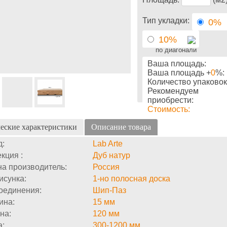
Тип укладки:
0%
10%
по диагонали
Ваша площадь:
Ваша площадь +
0
%:
Количество упаковок
Рекомендуем
приобрести:
Стоимость:
еские характеристики
Описание товара
д:
Lab Arte
кция :
Дуб натур
а производитель:
Россия
исунка:
1-но полосная доска
оединения:
Шип-Паз
ина:
15 мм
на:
120 мм
а:
300-1200 мм