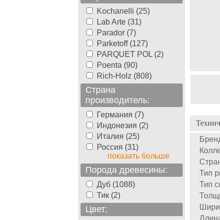
Kochanelli (25)
Lab Arte (31)
Parador (7)
Parketoff (127)
PARQUET POL (2)
Poenta (90)
Rich-Holz (808)
Страна
производитель:
Германия (7)
Технич
Индонезия (2)
Италия (25)
Брен
Россия (31)
Колле
показать больше
Стран
Порода древесины:
Тип р
Дуб (1088)
Тип с
Тик (2)
Толщ
Шири
Цвет:
Длин