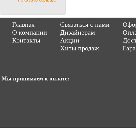
Copyright © 2014-2026 Parquet-pol.ru. Разработка
|
поддержка
Qwer
Главная
Связаться с нами
Офор
|
ItCompany
Продвижение сайтов by «ВзлЁт»
О компании
Дизайнерам
Опл
Контакты
Акции
Дост
Хиты продаж
Гар
Мы принимаем к оплате: