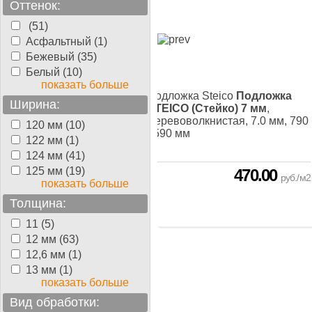
Оттенок:
(51)
Асфальтный (1)
Бежевый (35)
Белый (10)
показать больше
жка Steico
Подложка
Подложка Steico
Подложка
Ширина:
O (Стейко) 4 мм
,
STEICO (Стейко) 7 мм
,
оволкнистая, 4,0 мм, 790
Деревоволкнистая, 7.0 мм, 790
120 мм (10)
 мм
- 590 мм
122 мм (1)
124 мм (41)
125 мм (19)
306.00
470.00
руб./м2
руб./м2
показать больше
Толщина:
11 (5)
12 мм (63)
12,6 мм (1)
13 мм (1)
показать больше
Вид обработки: