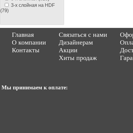
3-х слойная на HDF
(79)
Copyright © 2014-2026 Parquet-pol.ru. Разработка
|
поддержка
Qwer
Главная
Связаться с нами
Офор
|
ItCompany
Продвижение сайтов by «ВзлЁт»
О компании
Дизайнерам
Опл
Контакты
Акции
Дост
Хиты продаж
Гар
Мы принимаем к оплате: