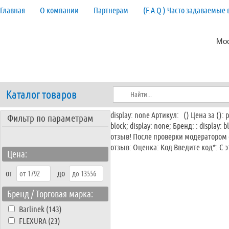
Главная
О компании
Партнерам
(F.A.Q.) Часто задаваемые
Мос
Каталог товаров
display: none Артикул: () Цена за (): 
Фильтр по параметрам
block; display: none; Бренд: : displa
отзыв! После проверки модератором 
отзыв: Оценка: Код Введите код*: С 
Цена:
от
до
Бренд / Торговая марка:
Barlinek (143)
FLEXURA (23)