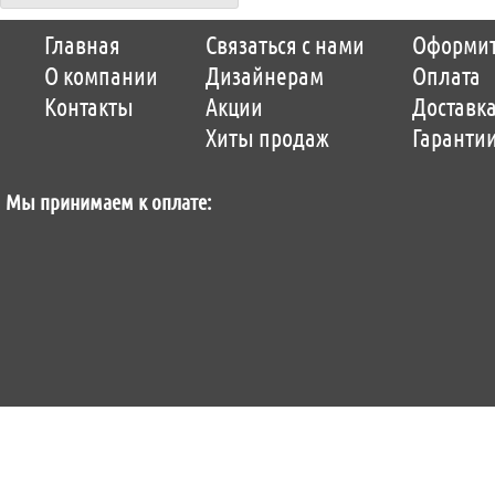
Copyright © 2014-2026 Parquet-pol.ru. Разработка
Qwer
|
поддержка
ItCompany
|
Главная
Связаться с нами
Оформит
Продвижение сайтов by «ВзлЁт»
О компании
Дизайнерам
Оплата
Контакты
Акции
Доставк
Хиты продаж
Гаранти
Мы принимаем к оплате: