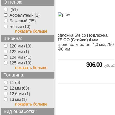
Оттенок:
(51)
Асфальтный (1)
Бежевый (35)
Белый (10)
показать больше
жка Tuplex
Подложка
Подложка Steico
Подложка
Ширина:
x Profesional 3 mm
,
STEICO (Стейко) 4 мм
,
олиэстирол, 3,0 мм, 1100
Деревоволкнистая, 4,0 мм, 790
120 мм (10)
0 мм
- 590 мм
122 мм (1)
124 мм (41)
125 мм (19)
190.00
306.00
руб./м2
руб./м2
показать больше
Толщина:
11 (5)
12 мм (63)
12,6 мм (1)
13 мм (1)
показать больше
Вид обработки: