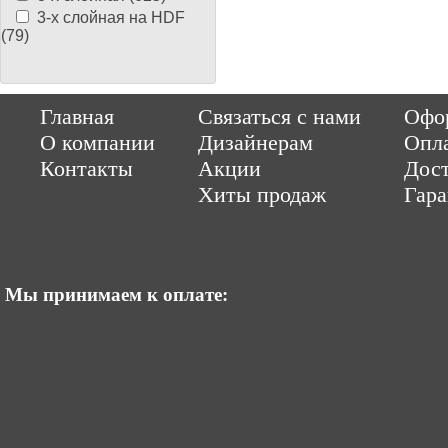
3-х слойная на HDF
(79)
Copyright © 2014-2026 Parquet-pol.ru. Разработка
|
поддержка
Qwer
Главная
Связаться с нами
Офор
|
ItCompany
Продвижение сайтов by «ВзлЁт»
О компании
Дизайнерам
Опл
Контакты
Акции
Дост
Хиты продаж
Гар
Мы принимаем к оплате: