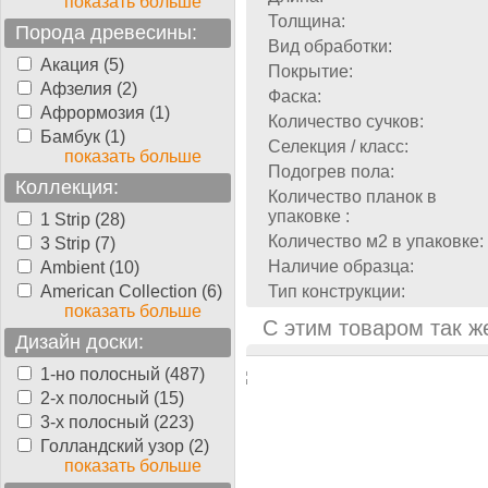
показать больше
Толщина:
Порода древесины:
Вид обработки:
Акация (5)
Покрытие:
Афзелия (2)
Фаска:
Афрормозия (1)
Количество сучков:
Бамбук (1)
Селекция / класс:
показать больше
Подогрев пола:
Коллекция:
Количество планок в
упаковке :
1 Strip (28)
Количество м2 в упаковке:
3 Strip (7)
Наличие образца:
Ambient (10)
American Collection (6)
Тип конструкции:
показать больше
С этим товаром так ж
Дизайн доски:
1-но полосный (487)
2-х полосный (15)
3-х полосный (223)
Голландский узор (2)
показать больше