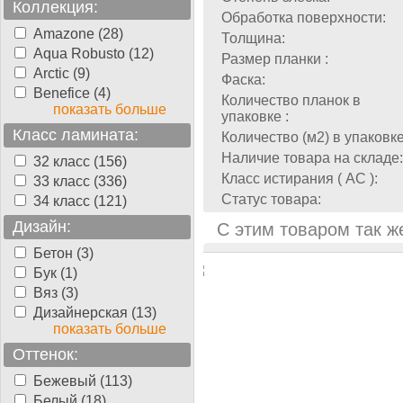
Коллекция:
Обработка поверхности:
Amazone (28)
Толщина:
Aqua Robusto (12)
Размер планки :
Arctic (9)
Фаска:
Benefice (4)
Количество планок в
показать больше
упаковке :
Класс ламината:
Количество (м2) в упаковке
Наличие товара на складе:
32 класс (156)
Класс истирания ( АС ):
33 класс (336)
Статус товара:
34 класс (121)
Дизайн:
С этим товаром так ж
Бетон (3)
Бук (1)
Вяз (3)
Дизайнерская (13)
показать больше
Оттенок:
Бежевый (113)
Белый (18)