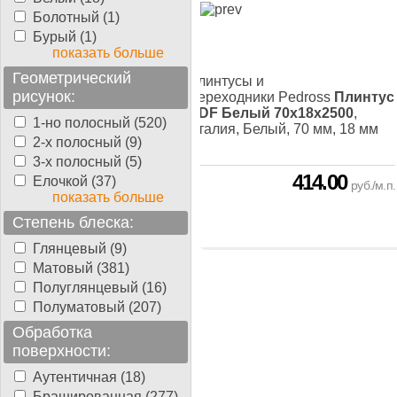
Болотный (1)
Бурый (1)
показать больше
Геометрический
усы и
Плинтусы и
рисунок:
одники Neuhofer
Переходники Pedross
Плинтус
Плинтус Белый
MDF Белый 70x18x2500
,
1-но полосный (520)
рованный SF 279L
,
Италия, Белый, 70 мм, 18 мм
2-х полосный (9)
ия, Белый, 80 мм,
00 мм
3-х полосный (5)
376.20
414.00
Елочкой (37)
руб./м.п.
руб./м.п.
показать больше
Степень блеска:
Глянцевый (9)
Матовый (381)
Полуглянцевый (16)
Полуматовый (207)
Обработка
поверхности:
Аутентичная (18)
Брашированная (277)