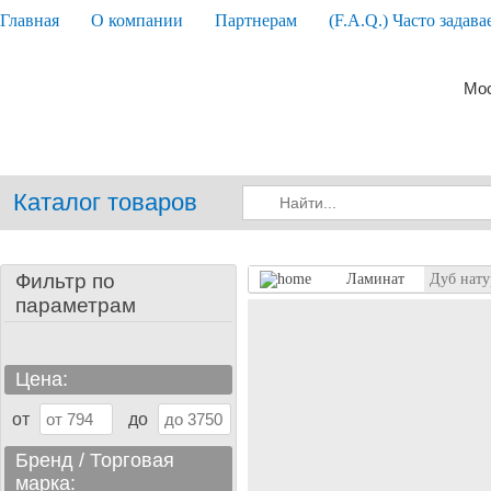
Главная
О компании
Партнерам
(F.A.Q.) Часто задав
Мос
Каталог товаров
Фильтр по
Ламинат
Дуб нату
параметрам
Цена:
от
до
Бренд / Торговая
марка: