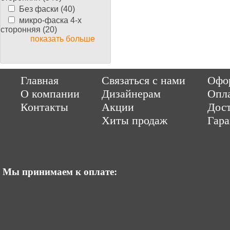
Без фаски (40)
микро-фаска 4-х
сторонняя (20)
показать больше
Copyright © 2014-2026 Parquet-pol.ru. Разработка
|
поддержка
Qwer
Главная
Связаться с нами
Офор
|
ItCompany
Продвижение сайтов by «ВзлЁт»
О компании
Дизайнерам
Опл
Контакты
Акции
Дост
Хиты продаж
Гар
Мы принимаем к оплате: