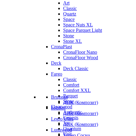
Art
Classic
Quartz
Space
Space Nuts XL
Space Parquet Light
Stone
Stone XL
CronaPlast
CronaFloor Nano
CronaFloor Wood
Deck
Deck Classic
Fargo
Classic
Comfort
Comfort XXL
Parquet
Bruggan
Stone
ДПК (Композит)
Floorwood
holzhof
Authentic
ДПК (Композит)
Genesis
Legro Ultra
Joy
ДПК (Композит)
Quantum
Lunawood
Unit
Термо Сосна