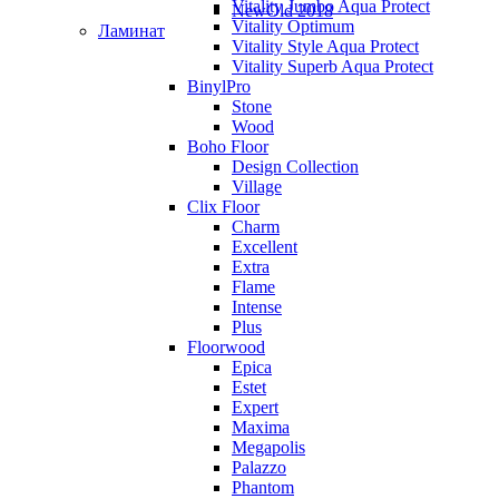
Vitality Jumbo Aqua Protect
NewOld 2018
Vitality Optimum
Ламинат
Vitality Style Aqua Protect
Vitality Superb Aqua Protect
BinylPro
Stone
Wood
Boho Floor
Design Collection
Village
Clix Floor
Charm
Excellent
Extra
Flame
Intense
Plus
Floorwood
Epica
Estet
Expert
Maxima
Megapolis
Palazzo
Phantom