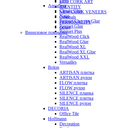
Ultra
ECO CORK ART
Aquafloor
IDENTITY
Classic Glue
NEW CORK VENEERS
Nano
Originals
Parquet Chevron Glue
PERSONALITY
Parquet Glue
склад
Parquet Plus
Виниловое покрытие
RealWood Click
RealWood Glue
RealWood XL
RealWood XL Glue
RealWood XXL
Versailles
Bolon
ARTISAN плитка
ARTISAN рулон
FLOW плитка
FLOW рулон
SILENCE планка
SILENCE плитка
SILENCE рулон
DECORIA
Office Tile
Hoffmann
Decoration