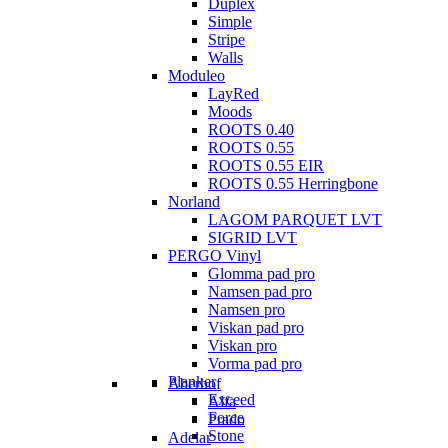
Duplex
Simple
Stripe
Walls
Moduleo
LayRed
Moods
ROOTS 0.40
ROOTS 0.55
ROOTS 0.55 EIR
ROOTS 0.55 Herringbone
Norland
LAGOM PARQUET LVT
SIGRID LVT
PERGO Vinyl
Glomma pad pro
Namsen pad pro
Namsen pro
Viskan pad pro
Viskan pro
Vorma pad pro
Planker
Aberhof
Exceed
Alfa
Force
Prado
Stone
Adelar