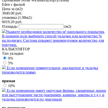
Пробковые полы Wicanders(Португалия)
Eden с фаской
Цена за (м2):
3040.00
руб.
упаковка
(1.98м2):
6019.20
руб.
Площадь:
(м2)
Укажите необходимое количество м² напольного покрытия.
В нижнем поле выберите способ укладки или количество %
на подрезку. Система покажет рекомендуемое количество для
покупки.
КАЛЬКУЛЯТОР
Тип укладки:
0%
5%
Если помещение прямоугольное, квадратное и укладка
производится прямо
прямая
10%
Если помещение имеет округлые формы, скошенные линии
или выступающие части (например, камины, эркеры и т.д.), и
укладка производится по диагонали
по диагонали