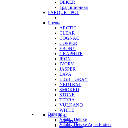
DEKER
Традиционная
PARQUET POL
Poenta
ARCTIC
CLEAR
COGNAC
COPPER
EBONY
GRAPHITE
IRON
IVORY
JASPER
LAVA
LIGHT GRAY
NEUTRAL
SMOKED
STONE
TERRA
VULKANO
WHITE
Balterio
Rich-Holz
Vitality Deluxe
678 Series
Vitality Deluxe Aqua Protect
Classic 2018