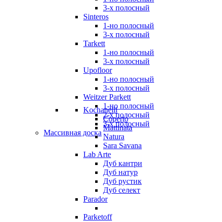
3-х полосный
Sinteros
1-но полосный
3-х полосный
Tarkett
1-но полосный
3-х полосный
Upofloor
1-но полосный
3-х полосный
Weitzer Parkett
1-но полосный
Kochanelli
2-х полосный
Coperto
3-х полосный
Mattinata
Массивная доска
Natura
Sara Savana
Lab Arte
Дуб кантри
Дуб натур
Дуб рустик
Дуб селект
Parador
Parketoff