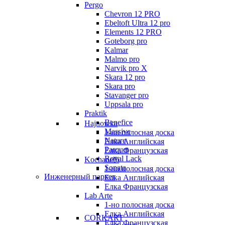
Pergo
Chevron 12 PRO
Ebeltoft Ultra 12 pro
Elements 12 PRO
Goteborg pro
Kalmar
Malmo pro
Narvik pro X
Skara 12 pro
Skara pro
Stavanger pro
Uppsala pro
Praktik
Benefice
Hajnowka
Massive
1-но полосная доска
Nature
Елка Английская
Parquet
Елка Французская
Royal Lack
Kochanelli
Sonata
1-но полосная доска
Инженерный паркет
Елка Английская
Елка Французская
Lab Arte
1-но полосная доска
Елка Английская
CORKART
Елка Французская