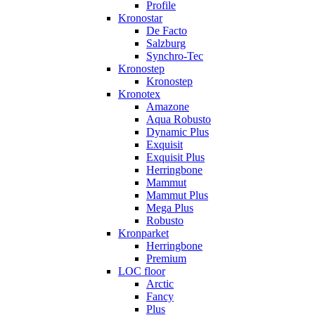
Profile
Kronostar
De Facto
Salzburg
Synchro-Tec
Kronostep
Kronostep
Kronotex
Amazone
Aqua Robusto
Dynamic Plus
Exquisit
Exquisit Plus
Herringbone
Mammut
Mammut Plus
Mega Plus
Robusto
Kronparket
Herringbone
Premium
LOC floor
Arctic
Fancy
Plus