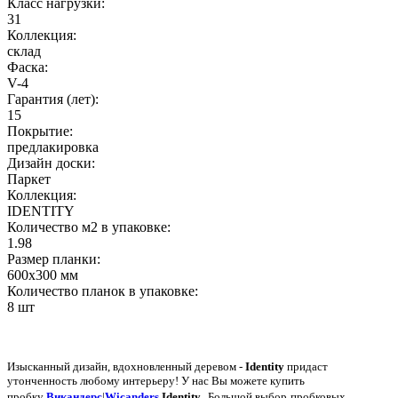
Класс нагрузки:
31
Коллекция:
склад
Фаска:
V-4
Гарантия (лет):
15
Покрытие:
предлакировка
Дизайн доски:
Паркет
Коллекция:
IDENTITY
Количество м2 в упаковке:
1.98
Размер планки:
600x300 мм
Количество планок в упаковке:
8 шт
Изысканный дизайн, вдохновленный деревом -
Identity
придаст
утонченность любому интерьеру!
У нас Вы можете купить
.
пробку
Викандерс
|
Wicanders
Identity
Большой выбор
пробковых