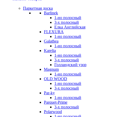
Паркетная доска
Barlinek
1-но полосный
3-х полосный
Елка Английская
FLEXURA
1-но полосный
Galathea
1-но полосный
Karelia
1-но полосный
3-х полосный
Голландский узор
Magnum
1-но полосный
OLD WOOD
1-но полосный
3-х полосный
Par-ky
1-но полосный
Parquet-Prime
3-х полосный
Polarwood
1-но полосный