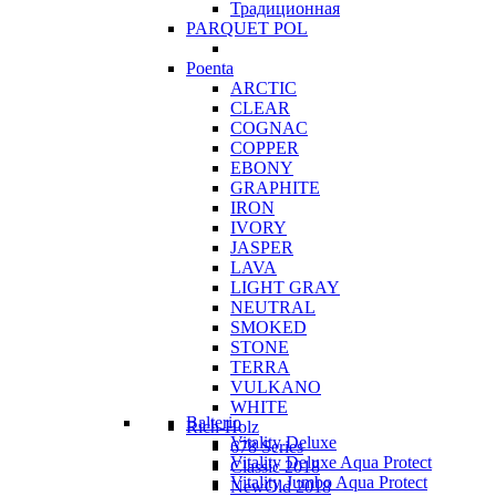
Традиционная
PARQUET POL
Poenta
ARCTIC
CLEAR
COGNAC
COPPER
EBONY
GRAPHITE
IRON
IVORY
JASPER
LAVA
LIGHT GRAY
NEUTRAL
SMOKED
STONE
TERRA
VULKANO
WHITE
Balterio
Rich-Holz
Vitality Deluxe
678 Series
Vitality Deluxe Aqua Protect
Classic 2018
Vitality Jumbo Aqua Protect
NewOld 2018