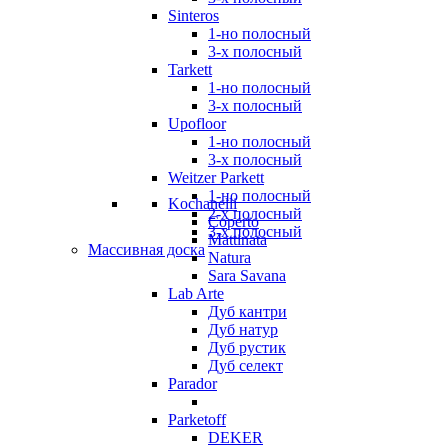
Sinteros
1-но полосный
3-х полосный
Tarkett
1-но полосный
3-х полосный
Upofloor
1-но полосный
3-х полосный
Weitzer Parkett
1-но полосный
Kochanelli
2-х полосный
Coperto
3-х полосный
Mattinata
Массивная доска
Natura
Sara Savana
Lab Arte
Дуб кантри
Дуб натур
Дуб рустик
Дуб селект
Parador
Parketoff
DEKER