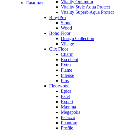
Vitality Optimum
Ламинат
Vitality Style Aqua Protect
Vitality Superb Aqua Protect
BinylPro
Stone
Wood
Boho Floor
Design Collection
Village
Clix Floor
Charm
Excellent
Extra
Flame
Intense
Plus
Floorwood
Epica
Estet
Expert
Maxima
Megapolis
Palazzo
Phantom
Profile