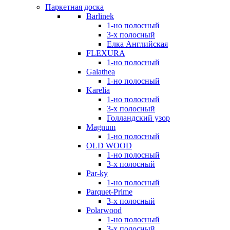
Паркетная доска
Barlinek
1-но полосный
3-х полосный
Елка Английская
FLEXURA
1-но полосный
Galathea
1-но полосный
Karelia
1-но полосный
3-х полосный
Голландский узор
Magnum
1-но полосный
OLD WOOD
1-но полосный
3-х полосный
Par-ky
1-но полосный
Parquet-Prime
3-х полосный
Polarwood
1-но полосный
3-х полосный