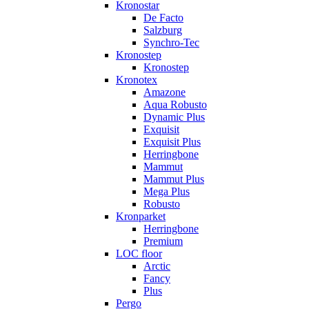
Kronostar
De Facto
Salzburg
Synchro-Tec
Kronostep
Kronostep
Kronotex
Amazone
Aqua Robusto
Dynamic Plus
Exquisit
Exquisit Plus
Herringbone
Mammut
Mammut Plus
Mega Plus
Robusto
Kronparket
Herringbone
Premium
LOC floor
Arctic
Fancy
Plus
Pergo