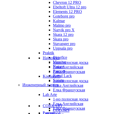
Chevron 12 PRO
Ebeltoft Ultra 12 pro
Elements 12 PRO
Goteborg pro
Kalmar
Malmo pro
Narvik pro X
Skara 12 pro
Skara pro
Stavanger pro
Uppsala pro
Praktik
Benefice
Hajnowka
Massive
1-но полосная доска
Nature
Елка Английская
Parquet
Елка Французская
Royal Lack
Kochanelli
Sonata
1-но полосная доска
Инженерный паркет
Елка Английская
Елка Французская
Lab Arte
1-но полосная доска
Елка Английская
CORKART
Елка Французская
COLORS
Parento
Lunawood