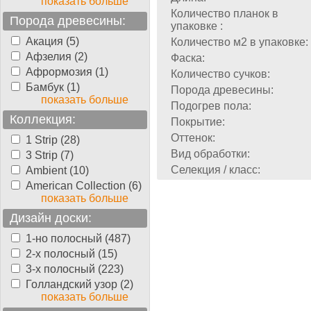
показать больше
Количество планок в
Порода древесины:
упаковке :
Акация (5)
Количество м2 в упаковке:
Афзелия (2)
Фаска:
Афрормозия (1)
Количество сучков:
Бамбук (1)
Порода древесины:
показать больше
Подогрев пола:
Коллекция:
Покрытие:
Оттенок:
1 Strip (28)
Вид обработки:
3 Strip (7)
Селекция / класс:
Ambient (10)
American Collection (6)
показать больше
Дизайн доски:
1-но полосный (487)
2-х полосный (15)
3-х полосный (223)
Голландский узор (2)
показать больше