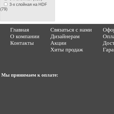
3-х слойная на HDF
(79)
Copyright © 2014-2026 Parquet-pol.ru. Разработка
|
поддержка
Qwer
Главная
Связаться с нами
Офор
|
ItCompany
Продвижение сайтов by «ВзлЁт»
О компании
Дизайнерам
Опл
Контакты
Акции
Дост
Хиты продаж
Гар
Мы принимаем к оплате: