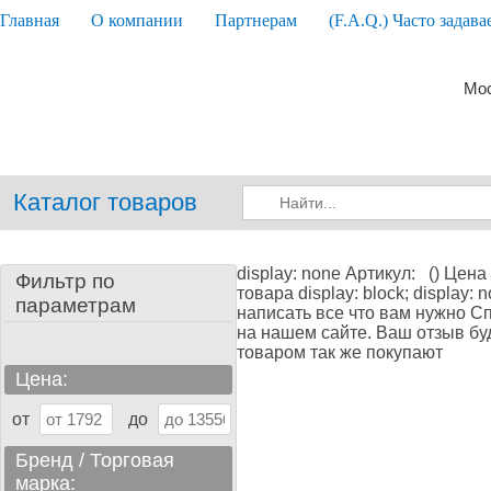
Главная
О компании
Партнерам
(F.A.Q.) Часто задав
Мос
Каталог товаров
display: none Артикул: () Цена 
Фильтр по
товара display: block; display
параметрам
написать все что вам нужно С
на нашем сайте. Ваш отзыв буд
товаром так же покупают
Цена:
от
до
Бренд / Торговая
марка: