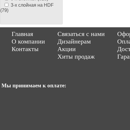
3-х слойная на HDF
(79)
Copyright © 2014-2026 Parquet-pol.ru. Разработка
|
поддержка
Qwer
Главная
Связаться с нами
Офор
|
ItCompany
Продвижение сайтов by «ВзлЁт»
О компании
Дизайнерам
Опл
Контакты
Акции
Дост
Хиты продаж
Гар
Мы принимаем к оплате: