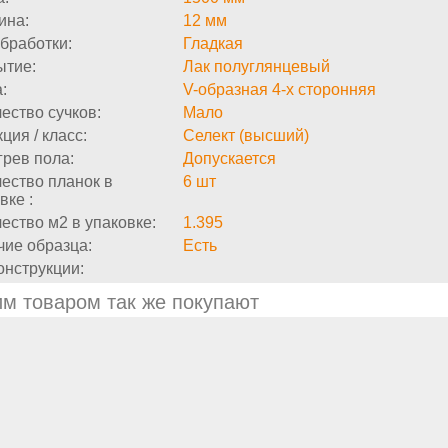
ина:
12 мм
бработки:
Гладкая
ытие:
Лак полуглянцевый
:
V-образная 4-х сторонняя
ество сучков:
Мало
ция / класс:
Селект (высший)
рев пола:
Допускается
ество планок в
6 шт
вке :
ество м2 в упаковке:
1.395
ие образца:
Есть
онструкции:
им товаром так же покупают