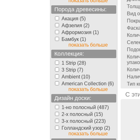
показать больше
Толщ
Порода древесины:
Вид о
Акация (5)
Покр
Афзелия (2)
Фаска
Афрормозия (1)
Колич
Бамбук (1)
Селек
показать больше
Подог
Коллекция:
Колич
упако
1 Strip (28)
Колич
3 Strip (7)
Ambient (10)
Налич
American Collection (6)
Тип к
показать больше
С эт
Дизайн доски:
1-но полосный (487)
2-х полосный (15)
3-х полосный (223)
Голландский узор (2)
показать больше