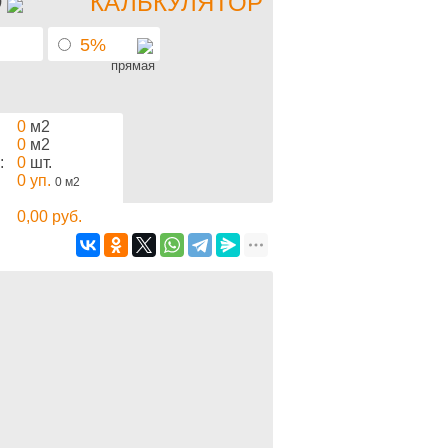
КАЛЬКУЛЯТОР
)
5%
прямая
0
м2
0
м2
:
0
шт.
0
уп.
0
м2
0,00
руб.