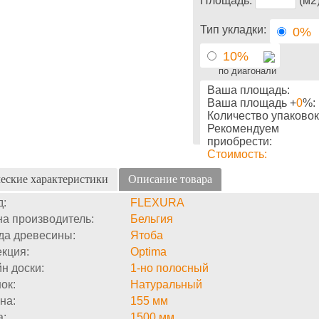
Площадь:
(м2
Тип укладки:
0%
10%
по диагонали
Ваша площадь:
Ваша площадь +
0
%:
Количество упаковок
Рекомендуем
приобрести:
Стоимость:
еские характеристики
Описание товара
д:
FLEXURA
а производитель:
Бельгия
да древесины:
Ятоба
кция:
Optima
н доски:
1-но полосный
ок:
Натуральный
на:
155 мм
а:
1500 мм