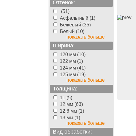
Оттенок:
(51)
Асфальтный (1)
Бежевый (35)
Белый (10)
показать больше
AAT
ISOPLAAT
Подложка GRANORTE
Пробковая
Ширина:
подложка GRANORTE 2 мм
,
 4,0 мм,
Пробковое дерево, 2,0 мм,
120 мм (10)
100-1000 мм
122 мм (1)
124 мм (41)
125 мм (19)
95.00
390.00
руб./м2
руб./м2
показать больше
Толщина:
11 (5)
12 мм (63)
12,6 мм (1)
13 мм (1)
показать больше
Вид обработки: