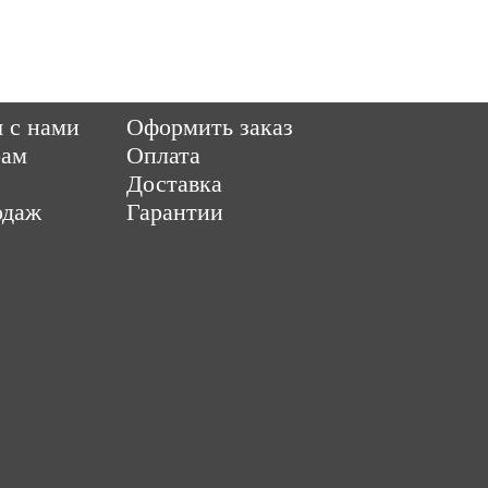
6 Parquet-pol.ru. Разработка
|
поддержка
|
Qwer
ItCompany
Продвижен
я с нами
Оформить заказ
рам
Оплата
Доставка
одаж
Гарантии