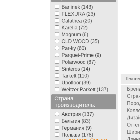
Barlinek (143)
FLEXURA (23)
Galathea (20)
Karelia (72)
Magnum (6)
OLD WOOD (35)
Par-ky (60)
Parquet-Prime (9)
Polarwood (67)
Sinteros (14)
Tarkett (110)
Технич
Upofloor (39)
Брен
Weitzer Parkett (137)
Стран
Страна
Поро
производитель:
Колле
Австрия (137)
Дизай
Бельгия (83)
Оттен
Германия (9)
Шири
Польша (178)
Длин