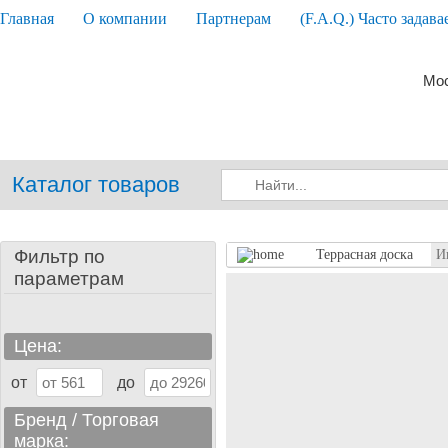
Главная
О компании
Партнерам
(F.A.Q.) Часто задав
Мос
Каталог товаров
Фильтр по
Террасная доска
И
параметрам
Цена:
от
до
Бренд / Торговая
марка: