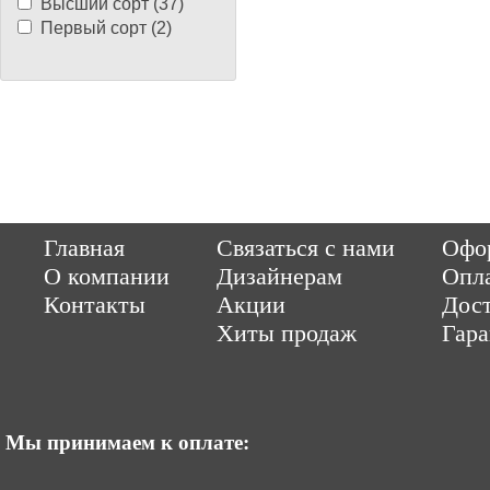
Высший сорт (37)
Первый сорт (2)
Copyright © 2014-2026 Parquet-pol.ru. Разработка
|
поддержка
Qwer
Главная
Связаться с нами
Офор
|
ItCompany
Продвижение сайтов by «ВзлЁт»
О компании
Дизайнерам
Опл
Контакты
Акции
Дост
Хиты продаж
Гар
Мы принимаем к оплате: