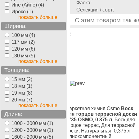
Фаска:
Ипе (Айпе) (4)
Селекция / сорт:
Ироко (1)
показать больше
С этим товаром так ж
Ширина:
100 мм (4)
117 мм (2)
120 мм (6)
130 мм (5)
показать больше
Толщина:
15 мм (2)
18 мм (1)
19 мм (8)
20 мм (7)
показать больше
етная химия Osmo
Масло
Паркетная химия Osmo
Воск
Длина:
для террас Тик 007, 2,5
для торцов террасной доски
сло для террас и яхт, Для
5735 OSMO, 0,375 л
, Воск для
1000 - 3000 мм (1)
сной доски, Натуральная,
торцов террас, Для террасной
1200 - 3000 мм (1)
, Однокомпонентный
доски, Натуральная, 0,375 л,
Однокомпонентный
1600 - 2000 мм (5)