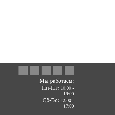
ие сайтов by «ВзлЁт»
Мы работаем:
Пн-Пт:
10:00 -
19:00
Сб-Вс:
12:00 -
17:00