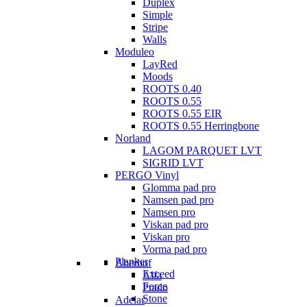
Duplex
Simple
Stripe
Walls
Moduleo
LayRed
Moods
ROOTS 0.40
ROOTS 0.55
ROOTS 0.55 EIR
ROOTS 0.55 Herringbone
Norland
LAGOM PARQUET LVT
SIGRID LVT
PERGO Vinyl
Glomma pad pro
Namsen pad pro
Namsen pro
Viskan pad pro
Viskan pro
Vorma pad pro
Planker
Aberhof
Exceed
Alfa
Force
Prado
Stone
Adelar