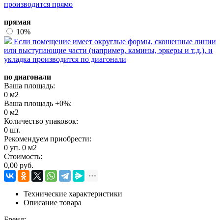
производится прямо
прямая
10%
Если помещение имеет округлые формы, скошенные линии
или выступающие части (например, камины, эркеры и т.д.), и
укладка производится по диагонали
по диагонали
Ваша площадь:
0
м2
Ваша площадь +
0
%:
0
м2
Количество упаковок:
0
шт.
Рекомендуем приобрести:
0
уп.
0
м2
Стоимость:
0,00
руб.
Технические характеристики
Описание товара
Бренд: