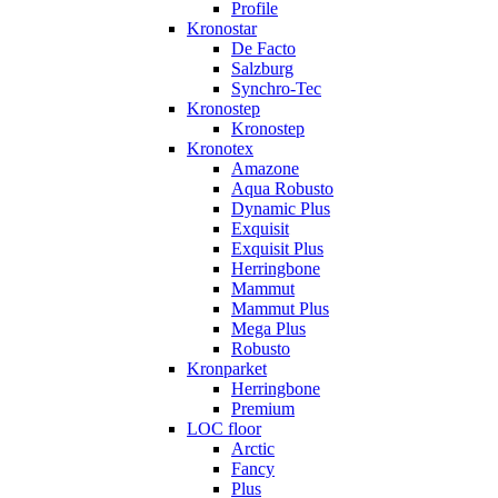
Profile
Kronostar
De Facto
Salzburg
Synchro-Tec
Kronostep
Kronostep
Kronotex
Amazone
Aqua Robusto
Dynamic Plus
Exquisit
Exquisit Plus
Herringbone
Mammut
Mammut Plus
Mega Plus
Robusto
Kronparket
Herringbone
Premium
LOC floor
Arctic
Fancy
Plus