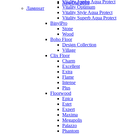
Vitality Jumbo Aqua Protect
NewOld 2018
Vitality Optimum
Ламинат
Vitality Style Aqua Protect
Vitality Superb Aqua Protect
BinylPro
Stone
Wood
Boho Floor
Design Collection
Village
Clix Floor
Charm
Excellent
Extra
Flame
Intense
Plus
Floorwood
Epica
Estet
Expert
Maxima
Megapolis
Palazzo
Phantom