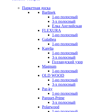
Паркетная доска
Barlinek
1-но полосный
3-х полосный
Елка Английская
FLEXURA
1-но полосный
Galathea
1-но полосный
Karelia
1-но полосный
3-х полосный
Голландский узор
Magnum
1-но полосный
OLD WOOD
1-но полосный
3-х полосный
Par-ky
1-но полосный
Parquet-Prime
3-х полосный
Polarwood
1-но полосный