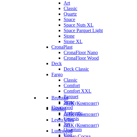
Art
Classic
Quartz
Space
Space Nuts XL
Space Parquet Light
Stone
Stone XL
CronaPlast
CronaFloor Nano
CronaFloor Wood
Deck
Deck Classic
Fargo
Classic
Comfort
Comfort XXL
Parquet
Bruggan
Stone
ДПК (Композит)
Floorwood
holzhof
Authentic
ДПК (Композит)
Genesis
Legro Ultra
Joy
ДПК (Композит)
Quantum
Lunawood
Unit
Термо Сосна