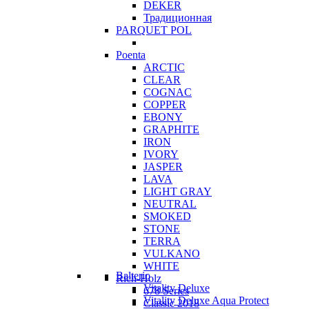
DEKER
Традиционная
PARQUET POL
Poenta
ARCTIC
CLEAR
COGNAC
COPPER
EBONY
GRAPHITE
IRON
IVORY
JASPER
LAVA
LIGHT GRAY
NEUTRAL
SMOKED
STONE
TERRA
VULKANO
WHITE
Balterio
Rich-Holz
Vitality Deluxe
678 Series
Vitality Deluxe Aqua Protect
Classic 2018