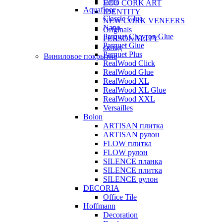
Ultra
ECO CORK ART
Aquafloor
IDENTITY
Classic Glue
NEW CORK VENEERS
Nano
Originals
Parquet Chevron Glue
PERSONALITY
Parquet Glue
склад
Parquet Plus
Виниловое покрытие
RealWood Click
RealWood Glue
RealWood XL
RealWood XL Glue
RealWood XXL
Versailles
Bolon
ARTISAN плитка
ARTISAN рулон
FLOW плитка
FLOW рулон
SILENCE планка
SILENCE плитка
SILENCE рулон
DECORIA
Office Tile
Hoffmann
Decoration