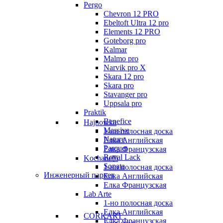
Pergo
Chevron 12 PRO
Ebeltoft Ultra 12 pro
Elements 12 PRO
Goteborg pro
Kalmar
Malmo pro
Narvik pro X
Skara 12 pro
Skara pro
Stavanger pro
Uppsala pro
Praktik
Benefice
Hajnowka
Massive
1-но полосная доска
Nature
Елка Английская
Parquet
Елка Французская
Royal Lack
Kochanelli
Sonata
1-но полосная доска
Инженерный паркет
Елка Английская
Елка Французская
Lab Arte
1-но полосная доска
Елка Английская
CORKART
Елка Французская