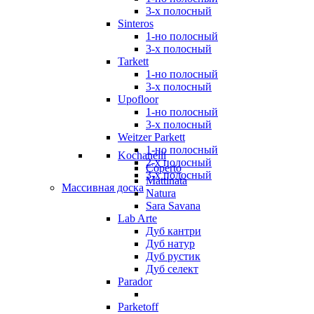
3-х полосный
Sinteros
1-но полосный
3-х полосный
Tarkett
1-но полосный
3-х полосный
Upofloor
1-но полосный
3-х полосный
Weitzer Parkett
1-но полосный
Kochanelli
2-х полосный
Coperto
3-х полосный
Mattinata
Массивная доска
Natura
Sara Savana
Lab Arte
Дуб кантри
Дуб натур
Дуб рустик
Дуб селект
Parador
Parketoff