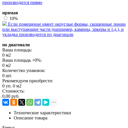
производится прямо
прямая
10%
Если помещение имеет округлые формы, скошенные линии
или выступающие части (например, камины, эркеры и т.д.), и
укладка производится по диагонали
по диагонали
Ваша площадь:
0
м2
Ваша площадь +
0
%:
0
м2
Количество упаковок:
0
шт.
Рекомендуем приобрести:
0
уп.
0
м2
Стоимость:
0,00
руб.
Технические характеристики
Описание товара
Бренд: