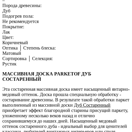
–
Порода древесины:
Дуб
Подогрев пола:
Не рекомендуется
Покрытие:
Лак
Цвет:
Коричневый
Оптика │ Степень блеска:
Матовый
Сортировка │ Селекция:
Рустик
МАССИВНАЯ ДОСКА PARKETOF ДУБ
СОСТАРЕННЫЙ
Эта состаренная массивная доска имеет насыщенный янтарно-
медовый оттенок. Доска прошла специальную обработку -
состаривание древесины. В результате такой обработки паркет
выполненный из массивной доски
Дуб Состаренный
приобретает эффект благородной старины присущий паркету,
уложенному несколько веков назад и отлично
сохранившемуся до наших дней. Насыщенный медовый
оттенок состаренного дуба - идеальный выбор для ценителей
классики, любителей винтажных интерьеров или стиля