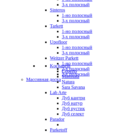
3-х полосный
Sinteros
1-но полосный
3-х полосный
Tarkett
1-но полосный
3-х полосный
Upofloor
1-но полосный
3-х полосный
Weitzer Parkett
1-но полосный
Kochanelli
2-х полосный
Coperto
3-х полосный
Mattinata
Массивная доска
Natura
Sara Savana
Lab Arte
Дуб кантри
Дуб натур
Дуб рустик
Дуб селект
Parador
Parketoff