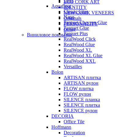
Ultra
ECO CORK ART
Aquafloor
IDENTITY
Classic Glue
NEW CORK VENEERS
Nano
Originals
Parquet Chevron Glue
PERSONALITY
Parquet Glue
склад
Parquet Plus
Виниловое покрытие
RealWood Click
RealWood Glue
RealWood XL
RealWood XL Glue
RealWood XXL
Versailles
Bolon
ARTISAN плитка
ARTISAN рулон
FLOW плитка
FLOW рулон
SILENCE планка
SILENCE плитка
SILENCE рулон
DECORIA
Office Tile
Hoffmann
Decoration