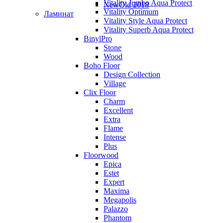
Vitality Jumbo Aqua Protect
NewOld 2018
Vitality Optimum
Ламинат
Vitality Style Aqua Protect
Vitality Superb Aqua Protect
BinylPro
Stone
Wood
Boho Floor
Design Collection
Village
Clix Floor
Charm
Excellent
Extra
Flame
Intense
Plus
Floorwood
Epica
Estet
Expert
Maxima
Megapolis
Palazzo
Phantom