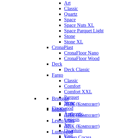
Art
Classic
Quartz
Space
Space Nuts XL
Space Parquet Light
Stone
Stone XL
CronaPlast
CronaFloor Nano
CronaFloor Wood
Deck
Deck Classic
Fargo
Classic
Comfort
Comfort XXL
Parquet
Bruggan
Stone
ДПК (Композит)
Floorwood
holzhof
Authentic
ДПК (Композит)
Genesis
Legro Ultra
Joy
ДПК (Композит)
Quantum
Lunawood
Unit
Термо Сосна