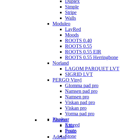
Duplex
Simple
Stripe
Walls
Moduleo
LayRed
Moods
ROOTS 0.40
ROOTS 0.55
ROOTS 0.55 EIR
ROOTS 0.55 Herringbone
Norland
LAGOM PARQUET LVT
SIGRID LVT
PERGO Vinyl
Glomma pad pro
Namsen pad pro
Namsen pro
Viskan pad pro
Viskan pro
Vorma pad pro
Planker
Aberhof
Exceed
Alfa
Force
Prado
Stone
Adelar