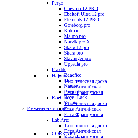
Pergo
Chevron 12 PRO
Ebeltoft Ultra 12 pro
Elements 12 PRO
Goteborg pro
Kalmar
Malmo pro
Narvik pro X
Skara 12 pro
Skara pro
Stavanger pro
Uppsala pro
Praktik
Benefice
Hajnowka
Massive
1-но полосная доска
Nature
Елка Английская
Parquet
Елка Французская
Royal Lack
Kochanelli
Sonata
1-но полосная доска
Инженерный паркет
Елка Английская
Елка Французская
Lab Arte
1-но полосная доска
Елка Английская
CORKART
Елка Французская