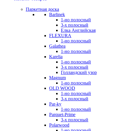
Паркетная доска
Barlinek
1-но полосный
3-х полосный
Елка Английская
FLEXURA
1-но полосный
Galathea
1-но полосный
Karelia
1-но полосный
3-х полосный
Голландский узор
Magnum
1-но полосный
OLD WOOD
1-но полосный
3-х полосный
Par-ky
1-но полосный
Parquet-Prime
3-х полосный
Polarwood
1-но полосный