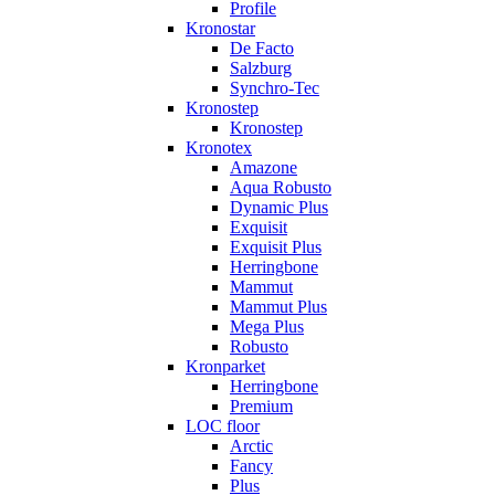
Profile
Kronostar
De Facto
Salzburg
Synchro-Tec
Kronostep
Kronostep
Kronotex
Amazone
Aqua Robusto
Dynamic Plus
Exquisit
Exquisit Plus
Herringbone
Mammut
Mammut Plus
Mega Plus
Robusto
Kronparket
Herringbone
Premium
LOC floor
Arctic
Fancy
Plus