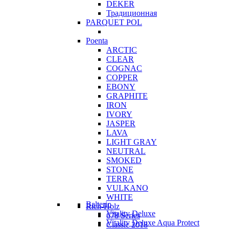
DEKER
Традиционная
PARQUET POL
Poenta
ARCTIC
CLEAR
COGNAC
COPPER
EBONY
GRAPHITE
IRON
IVORY
JASPER
LAVA
LIGHT GRAY
NEUTRAL
SMOKED
STONE
TERRA
VULKANO
WHITE
Balterio
Rich-Holz
Vitality Deluxe
678 Series
Vitality Deluxe Aqua Protect
Classic 2018