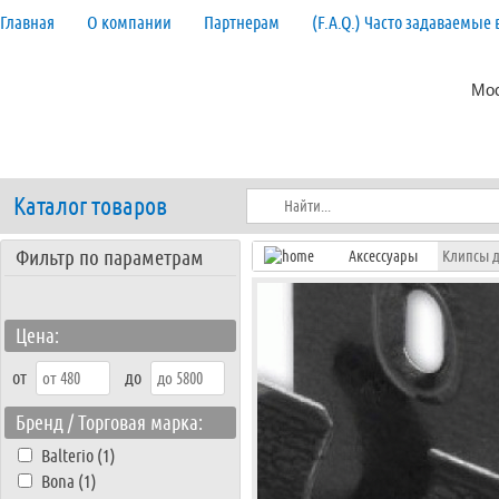
Главная
О компании
Партнерам
(F.A.Q.) Часто задаваемые
Мос
Каталог товаров
Фильтр по параметрам
Аксессуары
Клипсы д
Цена:
от
до
Бренд / Торговая марка:
Balterio (1)
Bona (1)