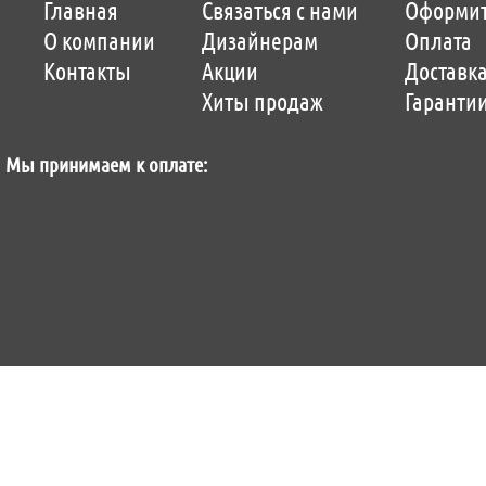
Главная
Связаться с нами
Оформит
Продвижение сайтов by «ВзлЁт»
О компании
Дизайнерам
Оплата
Контакты
Акции
Доставк
Хиты продаж
Гаранти
Мы принимаем к оплате: