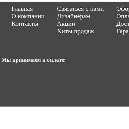
Copyright © 2014-2026 Parquet-pol.ru. Разработка
|
поддержка
Qwer
Главная
Связаться с нами
Офор
|
ItCompany
Продвижение сайтов by «ВзлЁт»
О компании
Дизайнерам
Опл
Контакты
Акции
Дост
Хиты продаж
Гар
Мы принимаем к оплате: