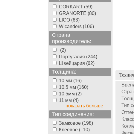
CORKART (59)
GRANORTE (80)
LICO (63)
Wicanders (106)
Страна
производитель:
(2)
Португалия (244)
Швейцария (62)
Толщина:
Технич
10 мм (16)
Брен
10,5 мм (160)
Стран
10,5мм (2)
Толщ
11 мм (4)
Тип с
показать больше
Оттен
Тип соединения:
Класс
Замковое (198)
Колле
Клеевое (110)
Фаска