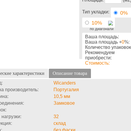
Тип укладки:
0%
10%
по диагонали
Ваша площадь:
Ваша площадь +
0
%:
Количество упаковок
Рекомендуем
приобрести:
Стоимость:
еские характеристики
Описание товара
д:
Wicanders
а производитель:
Португалия
ина:
10,5 мм
оединения:
Замковое
ок:
 нагрузки:
32
кция:
склад
:
без фаски