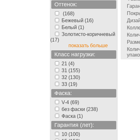
Оттенок:
Гаран
Покр
(168)
Бежевый (16)
Дизай
Белый (1)
Колле
Золотисто-коричневый
Колич
(17)
Разме
показать больше
Колич
Класс нагрузки:
упако
21 (4)
31 (155)
32 (130)
33 (19)
Фаска:
V-4 (69)
без фаски (238)
Фаска (1)
Гарантия (лет):
10 (100)