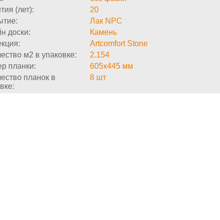
тия (лет):
20
ытие:
Лак NPC
н доски:
Камень
кция:
Artcomfort Stone
ество м2 в упаковке:
2.154
р планки:
605x445 мм
ество планок в
8 шт
вке: