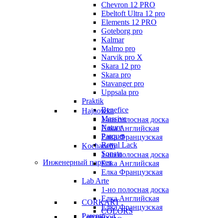
Chevron 12 PRO
Ebeltoft Ultra 12 pro
Elements 12 PRO
Goteborg pro
Kalmar
Malmo pro
Narvik pro X
Skara 12 pro
Skara pro
Stavanger pro
Uppsala pro
Praktik
Benefice
Hajnowka
Massive
1-но полосная доска
Nature
Елка Английская
Parquet
Елка Французская
Royal Lack
Kochanelli
Sonata
1-но полосная доска
Инженерный паркет
Елка Английская
Елка Французская
Lab Arte
1-но полосная доска
Елка Английская
CORKART
Елка Французская
COLORS
Parento
Lunawood