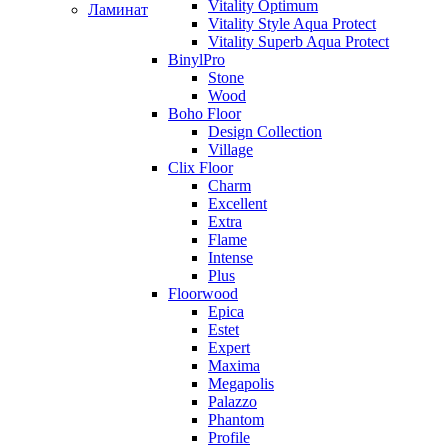
Vitality Optimum
Ламинат
Vitality Style Aqua Protect
Vitality Superb Aqua Protect
BinylPro
Stone
Wood
Boho Floor
Design Collection
Village
Clix Floor
Charm
Excellent
Extra
Flame
Intense
Plus
Floorwood
Epica
Estet
Expert
Maxima
Megapolis
Palazzo
Phantom
Profile