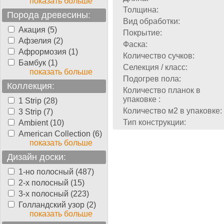
показать больше
Толщина:
Порода древесины:
Вид обработки:
Акация (5)
Покрытие:
Афзелия (2)
Фаска:
Афрормозия (1)
Количество сучков:
Бамбук (1)
Селекция / класс:
показать больше
Подогрев пола:
Коллекция:
Количество планок в
упаковке :
1 Strip (28)
Количество м2 в упаковке:
3 Strip (7)
Тип конструкции:
Ambient (10)
American Collection (6)
показать больше
Дизайн доски:
1-но полосный (487)
2-х полосный (15)
3-х полосный (223)
Голландский узор (2)
показать больше