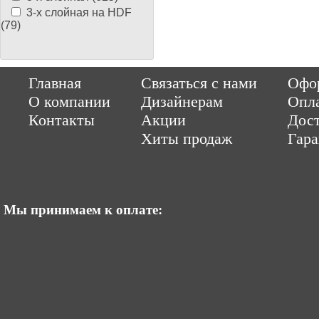
3-х слойная на HDF
(79)
Copyright © 2014-2026 Parquet-pol.ru. Разработка
|
поддержка
Qwer
Главная
Связаться с нами
Офор
|
ItCompany
Продвижение сайтов by «ВзлЁт»
О компании
Дизайнерам
Опл
Контакты
Акции
Дост
Хиты продаж
Гар
Мы принимаем к оплате: