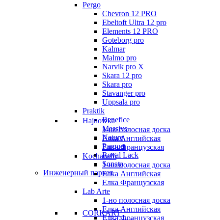
Pergo
Chevron 12 PRO
Ebeltoft Ultra 12 pro
Elements 12 PRO
Goteborg pro
Kalmar
Malmo pro
Narvik pro X
Skara 12 pro
Skara pro
Stavanger pro
Uppsala pro
Praktik
Benefice
Hajnowka
Massive
1-но полосная доска
Nature
Елка Английская
Parquet
Елка Французская
Royal Lack
Kochanelli
Sonata
1-но полосная доска
Инженерный паркет
Елка Английская
Елка Французская
Lab Arte
1-но полосная доска
Елка Английская
CORKART
Елка Французская