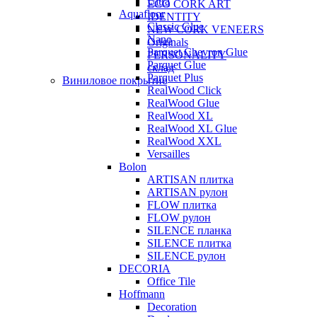
Ultra
ECO CORK ART
Aquafloor
IDENTITY
Classic Glue
NEW CORK VENEERS
Nano
Originals
Parquet Chevron Glue
PERSONALITY
Parquet Glue
склад
Parquet Plus
Виниловое покрытие
RealWood Click
RealWood Glue
RealWood XL
RealWood XL Glue
RealWood XXL
Versailles
Bolon
ARTISAN плитка
ARTISAN рулон
FLOW плитка
FLOW рулон
SILENCE планка
SILENCE плитка
SILENCE рулон
DECORIA
Office Tile
Hoffmann
Decoration