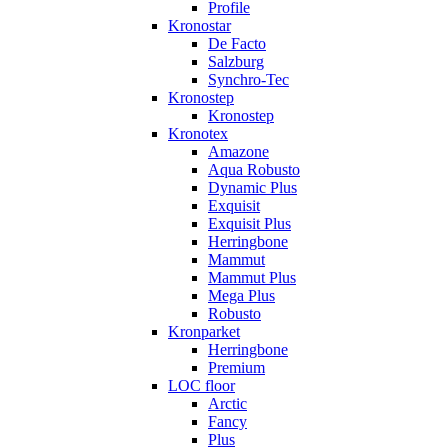
Profile
Kronostar
De Facto
Salzburg
Synchro-Tec
Kronostep
Kronostep
Kronotex
Amazone
Aqua Robusto
Dynamic Plus
Exquisit
Exquisit Plus
Herringbone
Mammut
Mammut Plus
Mega Plus
Robusto
Kronparket
Herringbone
Premium
LOC floor
Arctic
Fancy
Plus