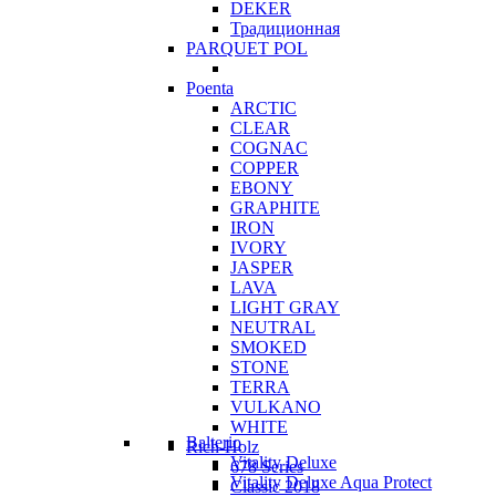
DEKER
Традиционная
PARQUET POL
Poenta
ARCTIC
CLEAR
COGNAC
COPPER
EBONY
GRAPHITE
IRON
IVORY
JASPER
LAVA
LIGHT GRAY
NEUTRAL
SMOKED
STONE
TERRA
VULKANO
WHITE
Balterio
Rich-Holz
Vitality Deluxe
678 Series
Vitality Deluxe Aqua Protect
Classic 2018