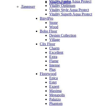
Vitality Jumbo Aqua Protect
NewOld 2018
Vitality Optimum
Ламинат
Vitality Style Aqua Protect
Vitality Superb Aqua Protect
BinylPro
Stone
Wood
Boho Floor
Design Collection
Village
Clix Floor
Charm
Excellent
Extra
Flame
Intense
Plus
Floorwood
Epica
Estet
Expert
Maxima
Megapolis
Palazzo
Phantom