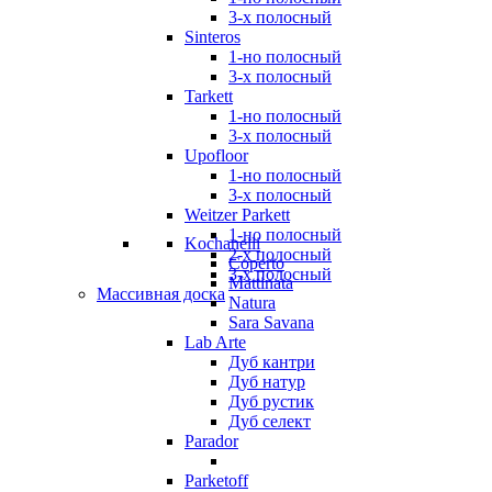
3-х полосный
Sinteros
1-но полосный
3-х полосный
Tarkett
1-но полосный
3-х полосный
Upofloor
1-но полосный
3-х полосный
Weitzer Parkett
1-но полосный
Kochanelli
2-х полосный
Coperto
3-х полосный
Mattinata
Массивная доска
Natura
Sara Savana
Lab Arte
Дуб кантри
Дуб натур
Дуб рустик
Дуб селект
Parador
Parketoff