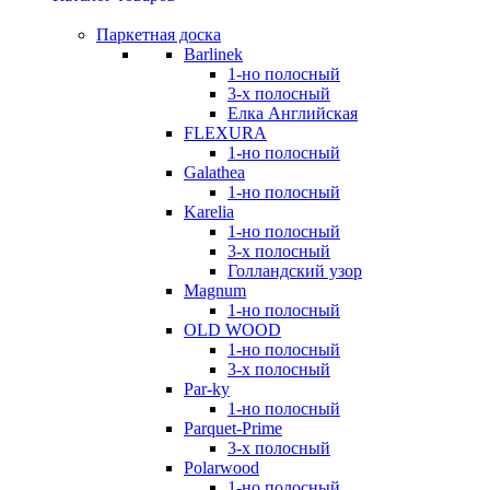
Паркетная доска
Barlinek
1-но полосный
3-х полосный
Елка Английская
FLEXURA
1-но полосный
Galathea
1-но полосный
Karelia
1-но полосный
3-х полосный
Голландский узор
Magnum
1-но полосный
OLD WOOD
1-но полосный
3-х полосный
Par-ky
1-но полосный
Parquet-Prime
3-х полосный
Polarwood
1-но полосный