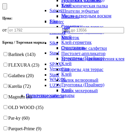
Рукоятка к валикам
Клей
Телескопическая палка
Saicos
Шпатели зубчатые
Масло с твердым воском
Шпатель
Цена:
Sika
Eurotec
Герметики
Саморезы для террас
от
до
Грунтовка (Праймер)
Hammer
Клей
Молоток
Клей-герметик
Бренд / Торговая марка:
Sika
Очиститель
Очищающие салфетки
Stauf
Пистолет-аппликатор
Barlinek (143)
Грунтовка (Праймер)
Устройство для нанесения клея
Клей
SPAX
FLEXURA (23)
Vermeister
Саморезы для террас
Клей
Stauf
Galathea (20)
WAKOL
Валик велюровый
Грунтовка (Праймер)
UZIN
Karelia (72)
Клей
Валик мохеровый
Сопутствующие товары
Паркетные работы
Magnum (6)
OLD WOOD (35)
Par-ky (60)
Parquet-Prime (9)