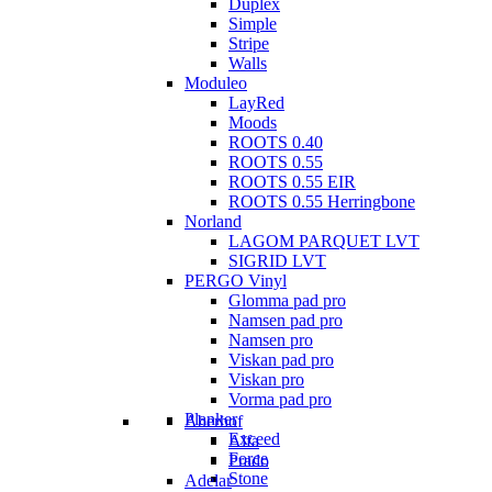
Duplex
Simple
Stripe
Walls
Moduleo
LayRed
Moods
ROOTS 0.40
ROOTS 0.55
ROOTS 0.55 EIR
ROOTS 0.55 Herringbone
Norland
LAGOM PARQUET LVT
SIGRID LVT
PERGO Vinyl
Glomma pad pro
Namsen pad pro
Namsen pro
Viskan pad pro
Viskan pro
Vorma pad pro
Planker
Aberhof
Exceed
Alfa
Force
Prado
Stone
Adelar