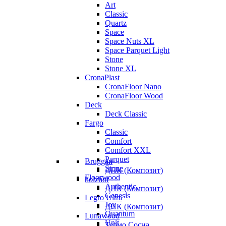
Art
Classic
Quartz
Space
Space Nuts XL
Space Parquet Light
Stone
Stone XL
CronaPlast
CronaFloor Nano
CronaFloor Wood
Deck
Deck Classic
Fargo
Classic
Comfort
Comfort XXL
Parquet
Bruggan
Stone
ДПК (Композит)
Floorwood
holzhof
Authentic
ДПК (Композит)
Genesis
Legro Ultra
Joy
ДПК (Композит)
Quantum
Lunawood
Unit
Термо Сосна