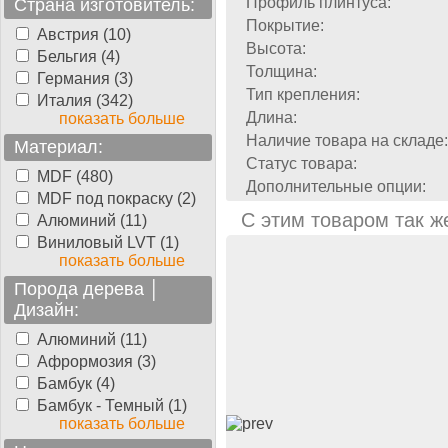
Профиль плинтуса:
Страна изготовитель:
Покрытие:
Австрия (10)
Высота:
Бельгия (4)
Толщина:
Германия (3)
Тип крепления:
Италия (342)
Длина:
показать больше
Наличие товара на складе:
Материал:
Статус товара:
MDF (480)
Дополнительные опции:
MDF под покраску (2)
С этим товаром так ж
Алюминий (11)
Виниловый LVT (1)
показать больше
Порода дерева │
Дизайн:
Алюминий (11)
Афрормозия (3)
Бамбук (4)
Бамбук - Темный (1)
показать больше