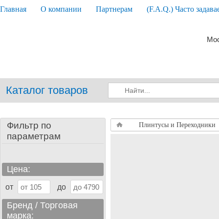
Главная
О компании
Партнерам
(F.A.Q.) Часто задав
Мос
Каталог товаров
Фильтр по
Плинтусы и Переходники
параметрам
Цена:
от
до
Бренд / Торговая
марка: