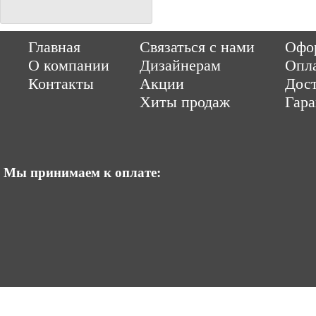
Copyright © 2014-2026 Parquet-pol.ru. Разработка
|
поддержка
Qwer
Главная
Связаться с нами
Офор
|
ItCompany
Продвижение сайтов by «ВзлЁт»
О компании
Дизайнерам
Опл
Контакты
Акции
Дост
Хиты продаж
Гар
Мы принимаем к оплате: