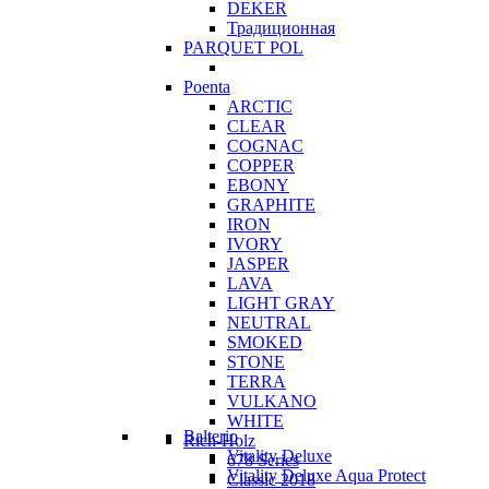
DEKER
Традиционная
PARQUET POL
Poenta
ARCTIC
CLEAR
COGNAC
COPPER
EBONY
GRAPHITE
IRON
IVORY
JASPER
LAVA
LIGHT GRAY
NEUTRAL
SMOKED
STONE
TERRA
VULKANO
WHITE
Balterio
Rich-Holz
Vitality Deluxe
678 Series
Vitality Deluxe Aqua Protect
Classic 2018