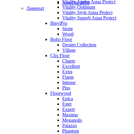
Vitality Jumbo Aqua Protect
NewOld 2018
Vitality Optimum
Ламинат
Vitality Style Aqua Protect
Vitality Superb Aqua Protect
BinylPro
Stone
Wood
Boho Floor
Design Collection
Village
Clix Floor
Charm
Excellent
Extra
Flame
Intense
Plus
Floorwood
Epica
Estet
Expert
Maxima
Megapolis
Palazzo
Phantom