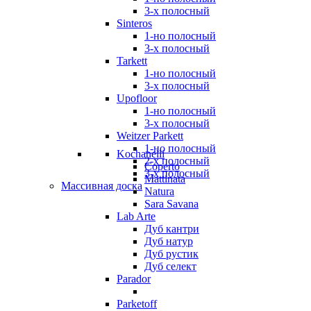
3-х полосный
Sinteros
1-но полосный
3-х полосный
Tarkett
1-но полосный
3-х полосный
Upofloor
1-но полосный
3-х полосный
Weitzer Parkett
1-но полосный
Kochanelli
2-х полосный
Coperto
3-х полосный
Mattinata
Массивная доска
Natura
Sara Savana
Lab Arte
Дуб кантри
Дуб натур
Дуб рустик
Дуб селект
Parador
Parketoff