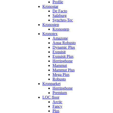
Profile
Kronostar
De Facto
Salzburg
Synchro-Tec
Kronostep
Kronostep
Kronotex
Amazone
Aqua Robusto
Dynamic Plus
Exquisit
Exquisit Plus
Herringbone
Mammut
Mammut Plus
Mega Plus
Robusto
Kronparket
Herringbone
Premium
LOC floor
Arctic
Fancy
Plus