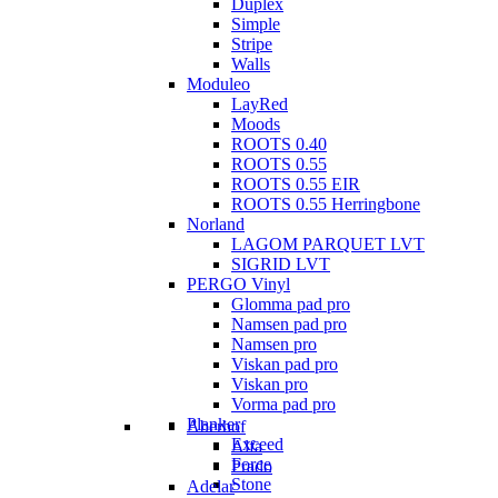
Duplex
Simple
Stripe
Walls
Moduleo
LayRed
Moods
ROOTS 0.40
ROOTS 0.55
ROOTS 0.55 EIR
ROOTS 0.55 Herringbone
Norland
LAGOM PARQUET LVT
SIGRID LVT
PERGO Vinyl
Glomma pad pro
Namsen pad pro
Namsen pro
Viskan pad pro
Viskan pro
Vorma pad pro
Planker
Aberhof
Exceed
Alfa
Force
Prado
Stone
Adelar