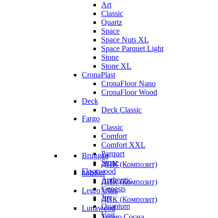
Art
Classic
Quartz
Space
Space Nuts XL
Space Parquet Light
Stone
Stone XL
CronaPlast
CronaFloor Nano
CronaFloor Wood
Deck
Deck Classic
Fargo
Classic
Comfort
Comfort XXL
Parquet
Bruggan
Stone
ДПК (Композит)
Floorwood
holzhof
Authentic
ДПК (Композит)
Genesis
Legro Ultra
Joy
ДПК (Композит)
Quantum
Lunawood
Unit
Термо Сосна