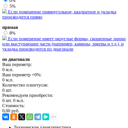
0%
5%
Если помещение прямоугольное, квадратное и укладка
производится прямо
прямая
8%
Если помещение имеет округлые формы, скошенные линии
или выступающие части (например, камины, эркеры и т.д.), и
укладка производится по диагонали
по диагонали
Ваш периметр:
0
м.п.
Ваш периметр +
0
%:
0
м.п.
Количество плинтусов:
0
шт.
Рекомендуем приобрести:
0
шт.
0
м.п.
Стоимость:
0,00
руб.
Технические характеристики