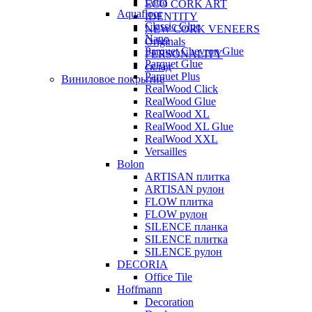
Ultra
ECO CORK ART
Aquafloor
IDENTITY
Classic Glue
NEW CORK VENEERS
Nano
Originals
Parquet Chevron Glue
PERSONALITY
Parquet Glue
склад
Parquet Plus
Виниловое покрытие
RealWood Click
RealWood Glue
RealWood XL
RealWood XL Glue
RealWood XXL
Versailles
Bolon
ARTISAN плитка
ARTISAN рулон
FLOW плитка
FLOW рулон
SILENCE планка
SILENCE плитка
SILENCE рулон
DECORIA
Office Tile
Hoffmann
Decoration