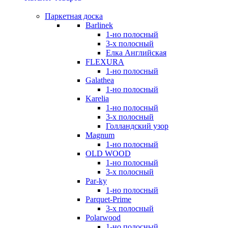
Паркетная доска
Barlinek
1-но полосный
3-х полосный
Елка Английская
FLEXURA
1-но полосный
Galathea
1-но полосный
Karelia
1-но полосный
3-х полосный
Голландский узор
Magnum
1-но полосный
OLD WOOD
1-но полосный
3-х полосный
Par-ky
1-но полосный
Parquet-Prime
3-х полосный
Polarwood
1-но полосный