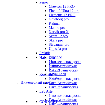
Pergo
Chevron 12 PRO
Ebeltoft Ultra 12 pro
Elements 12 PRO
Goteborg pro
Kalmar
Malmo pro
Narvik pro X
Skara 12 pro
Skara pro
Stavanger pro
Uppsala pro
Praktik
Benefice
Hajnowka
Massive
1-но полосная доска
Nature
Елка Английская
Parquet
Елка Французская
Royal Lack
Kochanelli
Sonata
1-но полосная доска
Инженерный паркет
Елка Английская
Елка Французская
Lab Arte
1-но полосная доска
Елка Английская
CORKART
Елка Французская