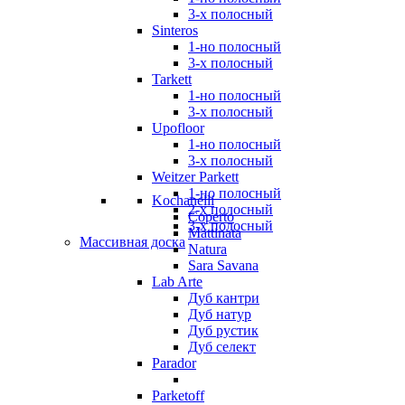
3-х полосный
Sinteros
1-но полосный
3-х полосный
Tarkett
1-но полосный
3-х полосный
Upofloor
1-но полосный
3-х полосный
Weitzer Parkett
1-но полосный
Kochanelli
2-х полосный
Coperto
3-х полосный
Mattinata
Массивная доска
Natura
Sara Savana
Lab Arte
Дуб кантри
Дуб натур
Дуб рустик
Дуб селект
Parador
Parketoff