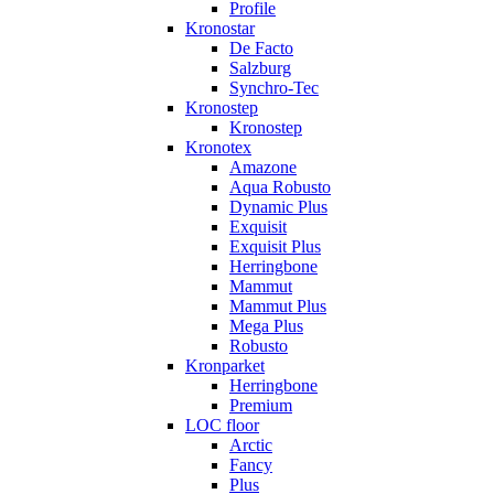
Profile
Kronostar
De Facto
Salzburg
Synchro-Tec
Kronostep
Kronostep
Kronotex
Amazone
Aqua Robusto
Dynamic Plus
Exquisit
Exquisit Plus
Herringbone
Mammut
Mammut Plus
Mega Plus
Robusto
Kronparket
Herringbone
Premium
LOC floor
Arctic
Fancy
Plus