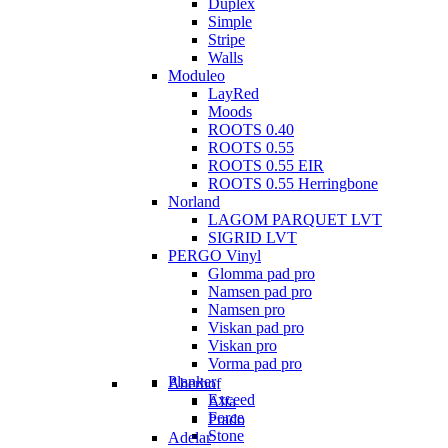
Duplex
Simple
Stripe
Walls
Moduleo
LayRed
Moods
ROOTS 0.40
ROOTS 0.55
ROOTS 0.55 EIR
ROOTS 0.55 Herringbone
Norland
LAGOM PARQUET LVT
SIGRID LVT
PERGO Vinyl
Glomma pad pro
Namsen pad pro
Namsen pro
Viskan pad pro
Viskan pro
Vorma pad pro
Planker
Aberhof
Exceed
Alfa
Force
Prado
Stone
Adelar