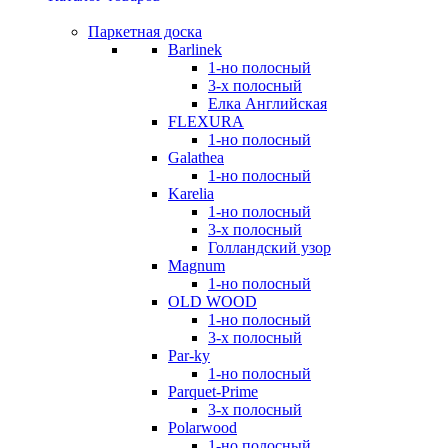
Паркетная доска
Barlinek
1-но полосный
3-х полосный
Елка Английская
FLEXURA
1-но полосный
Galathea
1-но полосный
Karelia
1-но полосный
3-х полосный
Голландский узор
Magnum
1-но полосный
OLD WOOD
1-но полосный
3-х полосный
Par-ky
1-но полосный
Parquet-Prime
3-х полосный
Polarwood
1-но полосный