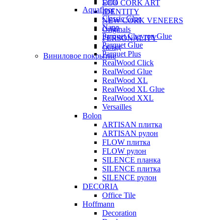
Ultra
ECO CORK ART
Aquafloor
IDENTITY
Classic Glue
NEW CORK VENEERS
Nano
Originals
Parquet Chevron Glue
PERSONALITY
Parquet Glue
склад
Parquet Plus
Виниловое покрытие
RealWood Click
RealWood Glue
RealWood XL
RealWood XL Glue
RealWood XXL
Versailles
Bolon
ARTISAN плитка
ARTISAN рулон
FLOW плитка
FLOW рулон
SILENCE планка
SILENCE плитка
SILENCE рулон
DECORIA
Office Tile
Hoffmann
Decoration