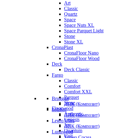
Art
Classic
Quartz
Space
Space Nuts XL
Space Parquet Light
Stone
Stone XL
CronaPlast
CronaFloor Nano
CronaFloor Wood
Deck
Deck Classic
Fargo
Classic
Comfort
Comfort XXL
Parquet
Bruggan
Stone
ДПК (Композит)
Floorwood
holzhof
Authentic
ДПК (Композит)
Genesis
Legro Ultra
Joy
ДПК (Композит)
Quantum
Lunawood
Unit
Термо Сосна