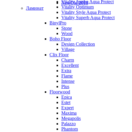
Vitality Jumbo Aqua Protect
NewOld 2018
Vitality Optimum
Ламинат
Vitality Style Aqua Protect
Vitality Superb Aqua Protect
BinylPro
Stone
Wood
Boho Floor
Design Collection
Village
Clix Floor
Charm
Excellent
Extra
Flame
Intense
Plus
Floorwood
Epica
Estet
Expert
Maxima
Megapolis
Palazzo
Phantom