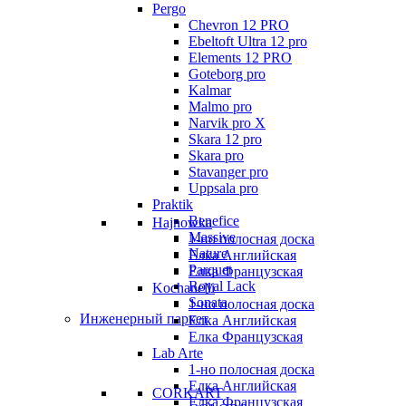
Pergo
Chevron 12 PRO
Ebeltoft Ultra 12 pro
Elements 12 PRO
Goteborg pro
Kalmar
Malmo pro
Narvik pro X
Skara 12 pro
Skara pro
Stavanger pro
Uppsala pro
Praktik
Benefice
Hajnowka
Massive
1-но полосная доска
Nature
Елка Английская
Parquet
Елка Французская
Royal Lack
Kochanelli
Sonata
1-но полосная доска
Инженерный паркет
Елка Английская
Елка Французская
Lab Arte
1-но полосная доска
Елка Английская
CORKART
Елка Французская