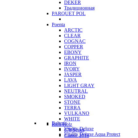
DEKER
Традиционная
PARQUET POL
Poenta
ARCTIC
CLEAR
COGNAC
COPPER
EBONY
GRAPHITE
IRON
IVORY
JASPER
LAVA
LIGHT GRAY
NEUTRAL
SMOKED
STONE
TERRA
VULKANO
WHITE
Balterio
Rich-Holz
Vitality Deluxe
678 Series
Vitality Deluxe Aqua Protect
Classic 2018