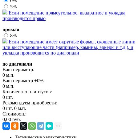
0%
5%
Если помещение прямоугольное, квадратное и укладка
производится прямо
прямая
8%
Если помещение имеет округлые формы, скошенные линии
или выступающие части (например, камины, эркеры и т.д.), и
укладка производится по диагонали
по диагонали
Ваш периметр:
0
м.п.
Ваш периметр +
0
%:
0
м.п.
Количество плинтусов:
0
шт.
Рекомендуем приобрести:
0
шт.
0
м.п.
Стоимость:
0,00
руб.
Технические характеристики