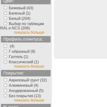
Цвет:
Бежевый (43)
тная доска Parquet-
Беленый (1)
e
Бук 3-х полосный
, ..., 3-
Белый (204)
осный, 2400 мм, 14 мм,
Выбор по таблицам
олуматовый
RAL и NCS (206)
показать больше
Профиль плинтуса:
1820.00
руб./м2
(4)
Г-образный (9)
Галтель (1)
Классический (1)
показать больше
Покрытие:
Акриловый грунт (32)
Алюминевый (4)
Анодированный (5)
Без покрытия (13)
показать больше