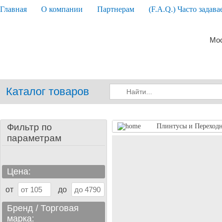
Главная
О компании
Партнерам
(F.A.Q.) Часто задав
Мос
Каталог товаров
Фильтр по
Плинтусы и Переход
параметрам
Цена:
от
до
Бренд / Торговая
марка: