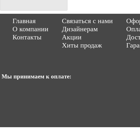
Copyright © 2014-2026 Parquet-pol.ru. Разработка
|
поддержка
Qwer
Главная
Связаться с нами
Офор
|
ItCompany
Продвижение сайтов by «ВзлЁт»
О компании
Дизайнерам
Опл
Контакты
Акции
Дост
Хиты продаж
Гар
Мы принимаем к оплате: