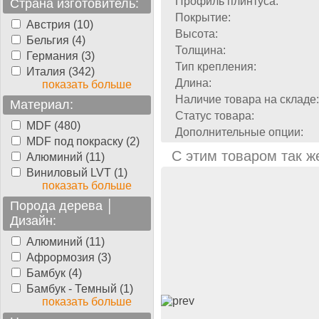
Профиль плинтуса:
Страна изготовитель:
Покрытие:
Австрия (10)
Высота:
Бельгия (4)
Толщина:
Германия (3)
Тип крепления:
Италия (342)
Длина:
показать больше
Наличие товара на складе:
Материал:
Статус товара:
MDF (480)
Дополнительные опции:
MDF под покраску (2)
С этим товаром так ж
Алюминий (11)
Виниловый LVT (1)
показать больше
Порода дерева │
Дизайн:
Алюминий (11)
Афрормозия (3)
Бамбук (4)
Бамбук - Темный (1)
показать больше