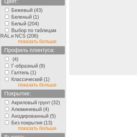
Цвет:
Бежевый (43)
тная доска Parquet-
Беленый (1)
e
Бук 3-х полосный
, ..., 3-
Белый (204)
осный, 2400 мм, 14 мм,
Выбор по таблицам
олуматовый
RAL и NCS (206)
показать больше
Профиль плинтуса:
1820.00
руб./м2
(4)
Г-образный (9)
Галтель (1)
Классический (1)
показать больше
Покрытие:
Акриловый грунт (32)
Алюминевый (4)
Анодированный (5)
Без покрытия (13)
показать больше