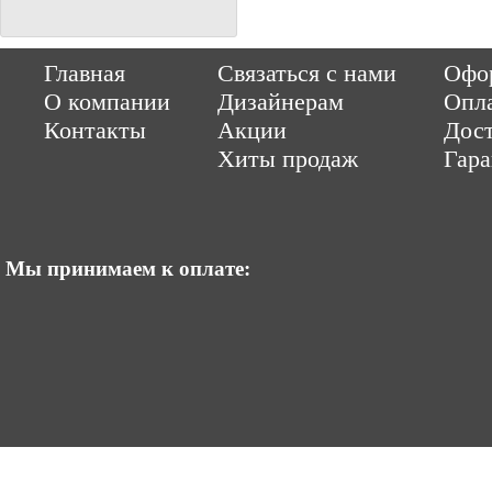
Copyright © 2014-2026 Parquet-pol.ru. Разработка
|
поддержка
Qwer
Главная
Связаться с нами
Офор
|
ItCompany
Продвижение сайтов by «ВзлЁт»
О компании
Дизайнерам
Опл
Контакты
Акции
Дост
Хиты продаж
Гар
Мы принимаем к оплате: