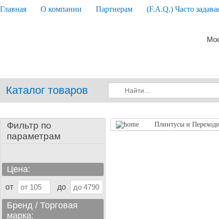
Главная
О компании
Партнерам
(F.A.Q.) Часто задав
Мос
Каталог товаров
Фильтр по
Плинтусы и Переход
параметрам
Цена:
от
до
Бренд / Торговая
марка: