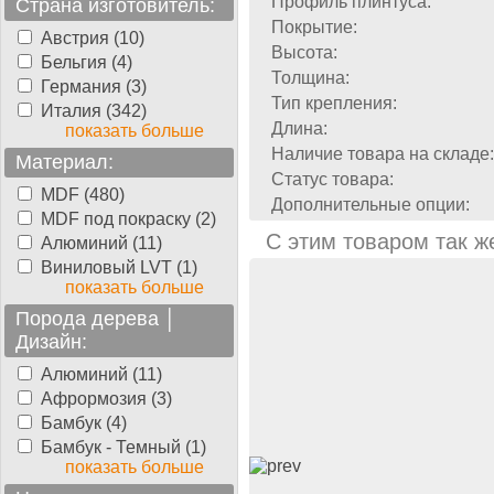
Профиль плинтуса:
Страна изготовитель:
Покрытие:
Австрия (10)
Высота:
Бельгия (4)
Толщина:
Германия (3)
Тип крепления:
Италия (342)
Длина:
показать больше
Наличие товара на складе:
Материал:
Статус товара:
MDF (480)
Дополнительные опции:
MDF под покраску (2)
С этим товаром так ж
Алюминий (11)
Виниловый LVT (1)
показать больше
Порода дерева │
Дизайн:
Алюминий (11)
Афрормозия (3)
Бамбук (4)
Бамбук - Темный (1)
показать больше