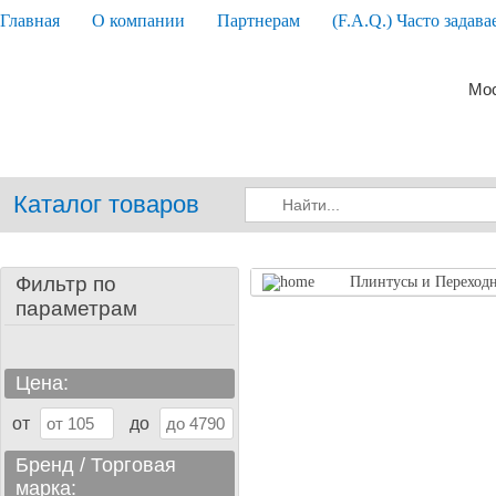
Главная
О компании
Партнерам
(F.A.Q.) Часто задав
Мос
Каталог товаров
Фильтр по
Плинтусы и Переход
параметрам
Цена:
от
до
Бренд / Торговая
марка: