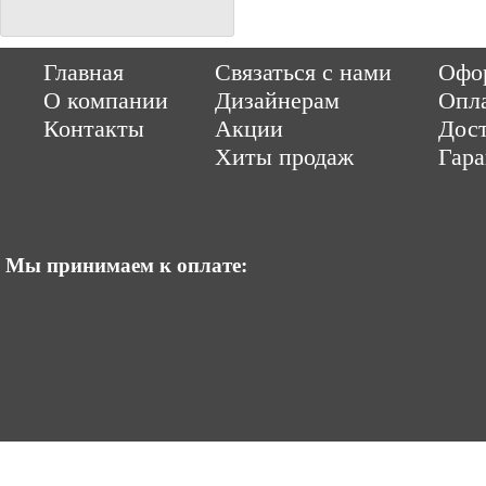
Copyright © 2014-2026 Parquet-pol.ru. Разработка
|
поддержка
Qwer
Главная
Связаться с нами
Офор
|
ItCompany
Продвижение сайтов by «ВзлЁт»
О компании
Дизайнерам
Опл
Контакты
Акции
Дост
Хиты продаж
Гар
Мы принимаем к оплате: