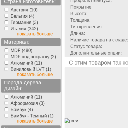
Профиль плинтуса:
Страна изготовитель:
Покрытие:
Австрия (10)
Высота:
Бельгия (4)
Толщина:
Германия (3)
Тип крепления:
Италия (342)
Длина:
показать больше
Наличие товара на складе:
Материал:
Статус товара:
MDF (480)
Дополнительные опции:
MDF под покраску (2)
С этим товаром так ж
Алюминий (11)
Виниловый LVT (1)
показать больше
Порода дерева │
Дизайн:
Алюминий (11)
Афрормозия (3)
Бамбук (4)
Бамбук - Темный (1)
показать больше