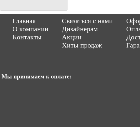
Copyright © 2014-2026 Parquet-pol.ru. Разработка
|
поддержка
Qwer
Главная
Связаться с нами
Офор
|
ItCompany
Продвижение сайтов by «ВзлЁт»
О компании
Дизайнерам
Опл
Контакты
Акции
Дост
Хиты продаж
Гар
Мы принимаем к оплате: