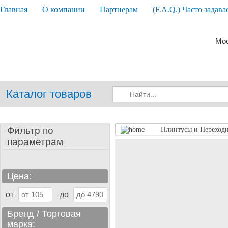
Главная
О компании
Партнерам
(F.A.Q.) Часто задав
Мос
Каталог товаров
Фильтр по
Плинтусы и Переход
параметрам
Цена:
от
до
Бренд / Торговая
марка: