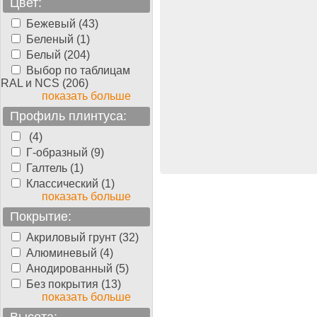
Цвет:
Бежевый (43)
тная доска Parquet-
Беленый (1)
e
Бук 3-х полосный
, ..., 3-
Белый (204)
осный, 2400 мм, 14 мм,
Выбор по таблицам
олуматовый
RAL и NCS (206)
показать больше
Профиль плинтуса:
1820.00
руб./м2
(4)
Г-образный (9)
Галтель (1)
Классический (1)
показать больше
Покрытие:
Акриловый грунт (32)
Алюминевый (4)
Анодированный (5)
Без покрытия (13)
показать больше