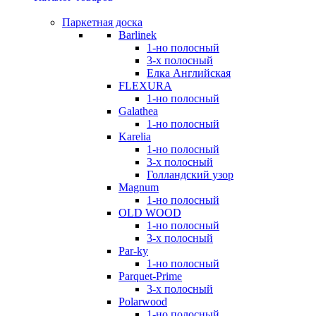
Паркетная доска
Barlinek
1-но полосный
3-х полосный
Елка Английская
FLEXURA
1-но полосный
Galathea
1-но полосный
Karelia
1-но полосный
3-х полосный
Голландский узор
Magnum
1-но полосный
OLD WOOD
1-но полосный
3-х полосный
Par-ky
1-но полосный
Parquet-Prime
3-х полосный
Polarwood
1-но полосный