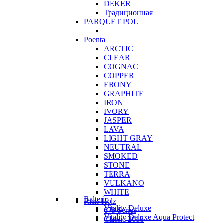
DEKER
Традиционная
PARQUET POL
Poenta
ARCTIC
CLEAR
COGNAC
COPPER
EBONY
GRAPHITE
IRON
IVORY
JASPER
LAVA
LIGHT GRAY
NEUTRAL
SMOKED
STONE
TERRA
VULKANO
WHITE
Balterio
Rich-Holz
Vitality Deluxe
678 Series
Vitality Deluxe Aqua Protect
Classic 2018