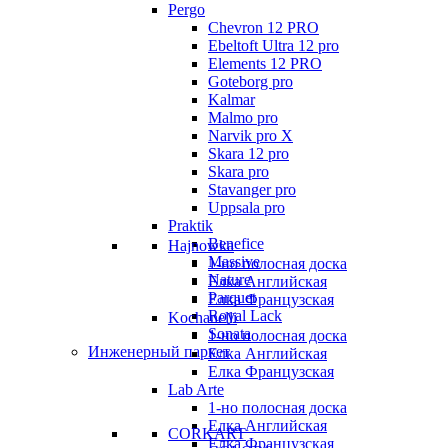
Pergo
Chevron 12 PRO
Ebeltoft Ultra 12 pro
Elements 12 PRO
Goteborg pro
Kalmar
Malmo pro
Narvik pro X
Skara 12 pro
Skara pro
Stavanger pro
Uppsala pro
Praktik
Benefice
Hajnowka
Massive
1-но полосная доска
Nature
Елка Английская
Parquet
Елка Французская
Royal Lack
Kochanelli
Sonata
1-но полосная доска
Инженерный паркет
Елка Английская
Елка Французская
Lab Arte
1-но полосная доска
Елка Английская
CORKART
Елка Французская