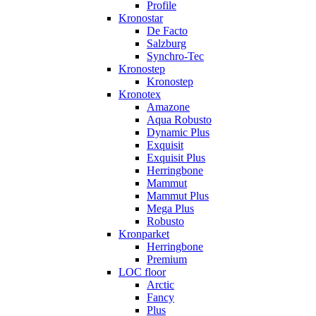
Profile
Kronostar
De Facto
Salzburg
Synchro-Tec
Kronostep
Kronostep
Kronotex
Amazone
Aqua Robusto
Dynamic Plus
Exquisit
Exquisit Plus
Herringbone
Mammut
Mammut Plus
Mega Plus
Robusto
Kronparket
Herringbone
Premium
LOC floor
Arctic
Fancy
Plus