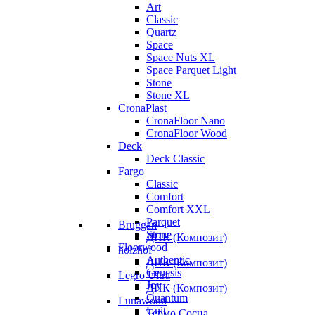
Art
Classic
Quartz
Space
Space Nuts XL
Space Parquet Light
Stone
Stone XL
CronaPlast
CronaFloor Nano
CronaFloor Wood
Deck
Deck Classic
Fargo
Classic
Comfort
Comfort XXL
Parquet
Bruggan
Stone
ДПК (Композит)
Floorwood
holzhof
Authentic
ДПК (Композит)
Genesis
Legro Ultra
Joy
ДПК (Композит)
Quantum
Lunawood
Unit
Термо Сосна