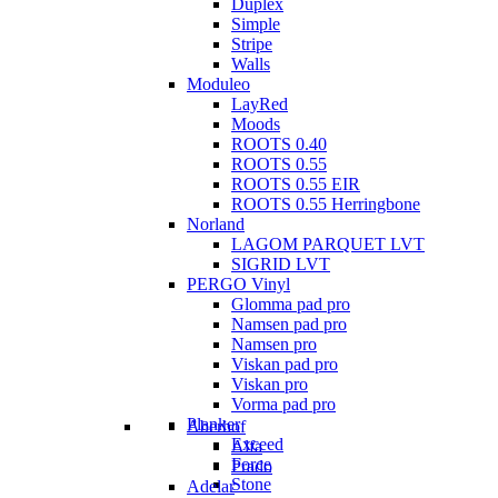
Duplex
Simple
Stripe
Walls
Moduleo
LayRed
Moods
ROOTS 0.40
ROOTS 0.55
ROOTS 0.55 EIR
ROOTS 0.55 Herringbone
Norland
LAGOM PARQUET LVT
SIGRID LVT
PERGO Vinyl
Glomma pad pro
Namsen pad pro
Namsen pro
Viskan pad pro
Viskan pro
Vorma pad pro
Planker
Aberhof
Exceed
Alfa
Force
Prado
Stone
Adelar