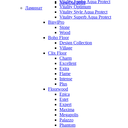
Vitality Jumbo Aqua Protect
NewOld 2018
Vitality Optimum
Ламинат
Vitality Style Aqua Protect
Vitality Superb Aqua Protect
BinylPro
Stone
Wood
Boho Floor
Design Collection
Village
Clix Floor
Charm
Excellent
Extra
Flame
Intense
Plus
Floorwood
Epica
Estet
Expert
Maxima
Megapolis
Palazzo
Phantom