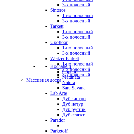
3-х полосный
Sinteros
1-но полосный
3-х полосный
Tarkett
1-но полосный
3-х полосный
Upofloor
1-но полосный
3-х полосный
Weitzer Parkett
1-но полосный
Kochanelli
2-х полосный
Coperto
3-х полосный
Mattinata
Массивная доска
Natura
Sara Savana
Lab Arte
Дуб кантри
Дуб натур
Дуб рустик
Дуб селект
Parador
Parketoff