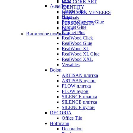
Ultra
ECO CORK ART
Aquafloor
IDENTITY
Classic Glue
NEW CORK VENEERS
Nano
Originals
Parquet Chevron Glue
PERSONALITY
Parquet Glue
склад
Parquet Plus
Виниловое покрытие
RealWood Click
RealWood Glue
RealWood XL
RealWood XL Glue
RealWood XXL
Versailles
Bolon
ARTISAN плитка
ARTISAN рулон
FLOW плитка
FLOW рулон
SILENCE планка
SILENCE плитка
SILENCE рулон
DECORIA
Office Tile
Hoffmann
Decoration