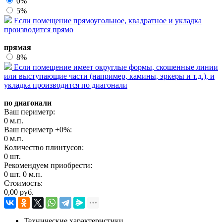
0%
5%
Если помещение прямоугольное, квадратное и укладка
производится прямо
прямая
8%
Если помещение имеет округлые формы, скошенные линии
или выступающие части (например, камины, эркеры и т.д.), и
укладка производится по диагонали
по диагонали
Ваш периметр:
0
м.п.
Ваш периметр +
0
%:
0
м.п.
Количество плинтусов:
0
шт.
Рекомендуем приобрести:
0
шт.
0
м.п.
Стоимость:
0,00
руб.
Технические характеристики