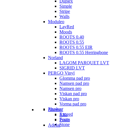
Duplex
Simple
Stripe
Walls
Moduleo
LayRed
Moods
ROOTS 0.40
ROOTS 0.55
ROOTS 0.55 EIR
ROOTS 0.55 Herringbone
Norland
LAGOM PARQUET LVT
SIGRID LVT
PERGO Vinyl
Glomma pad pro
Namsen pad pro
Namsen pro
Viskan pad pro
Viskan pro
Vorma pad pro
Planker
Aberhof
Exceed
Alfa
Force
Prado
Stone
Adelar