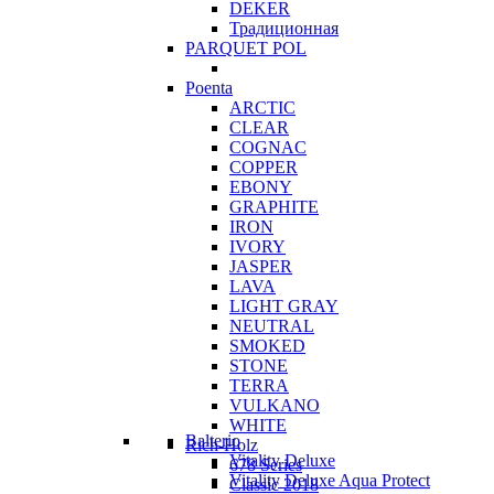
DEKER
Традиционная
PARQUET POL
Poenta
ARCTIC
CLEAR
COGNAC
COPPER
EBONY
GRAPHITE
IRON
IVORY
JASPER
LAVA
LIGHT GRAY
NEUTRAL
SMOKED
STONE
TERRA
VULKANO
WHITE
Balterio
Rich-Holz
Vitality Deluxe
678 Series
Vitality Deluxe Aqua Protect
Classic 2018