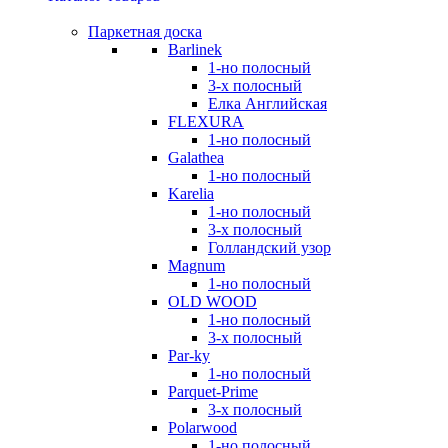
Паркетная доска
Barlinek
1-но полосный
3-х полосный
Елка Английская
FLEXURA
1-но полосный
Galathea
1-но полосный
Karelia
1-но полосный
3-х полосный
Голландский узор
Magnum
1-но полосный
OLD WOOD
1-но полосный
3-х полосный
Par-ky
1-но полосный
Parquet-Prime
3-х полосный
Polarwood
1-но полосный