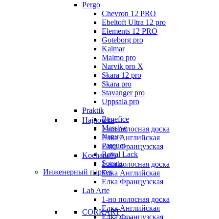
Pergo
Chevron 12 PRO
Ebeltoft Ultra 12 pro
Elements 12 PRO
Goteborg pro
Kalmar
Malmo pro
Narvik pro X
Skara 12 pro
Skara pro
Stavanger pro
Uppsala pro
Praktik
Benefice
Hajnowka
Massive
1-но полосная доска
Nature
Елка Английская
Parquet
Елка Французская
Royal Lack
Kochanelli
Sonata
1-но полосная доска
Инженерный паркет
Елка Английская
Елка Французская
Lab Arte
1-но полосная доска
Елка Английская
CORKART
Елка Французская