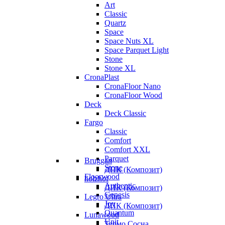
Art
Classic
Quartz
Space
Space Nuts XL
Space Parquet Light
Stone
Stone XL
CronaPlast
CronaFloor Nano
CronaFloor Wood
Deck
Deck Classic
Fargo
Classic
Comfort
Comfort XXL
Parquet
Bruggan
Stone
ДПК (Композит)
Floorwood
holzhof
Authentic
ДПК (Композит)
Genesis
Legro Ultra
Joy
ДПК (Композит)
Quantum
Lunawood
Unit
Термо Сосна