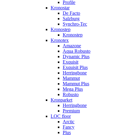
Profile
Kronostar
De Facto
Salzburg
Synchro-Tec
Kronostep
Kronostep
Kronotex
Amazone
Aqua Robusto
Dynamic Plus
Exquisit
Exquisit Plus
Herringbone
Mammut
Mammut Plus
Mega Plus
Robusto
Kronparket
Herringbone
Premium
LOC floor
Arctic
Fancy
Plus