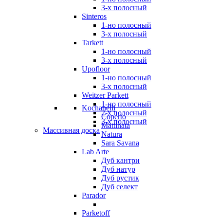
3-х полосный
Sinteros
1-но полосный
3-х полосный
Tarkett
1-но полосный
3-х полосный
Upofloor
1-но полосный
3-х полосный
Weitzer Parkett
1-но полосный
Kochanelli
2-х полосный
Coperto
3-х полосный
Mattinata
Массивная доска
Natura
Sara Savana
Lab Arte
Дуб кантри
Дуб натур
Дуб рустик
Дуб селект
Parador
Parketoff