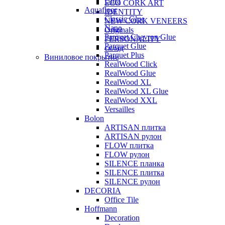
Ultra
ECO CORK ART
Aquafloor
IDENTITY
Classic Glue
NEW CORK VENEERS
Nano
Originals
Parquet Chevron Glue
PERSONALITY
Parquet Glue
склад
Parquet Plus
Виниловое покрытие
RealWood Click
RealWood Glue
RealWood XL
RealWood XL Glue
RealWood XXL
Versailles
Bolon
ARTISAN плитка
ARTISAN рулон
FLOW плитка
FLOW рулон
SILENCE планка
SILENCE плитка
SILENCE рулон
DECORIA
Office Tile
Hoffmann
Decoration