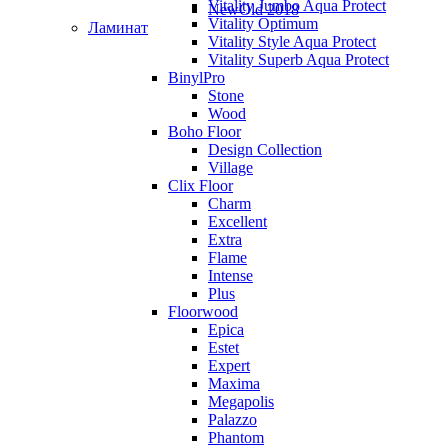
Vitality Jumbo Aqua Protect
NewOld 2018
Vitality Optimum
Ламинат
Vitality Style Aqua Protect
Vitality Superb Aqua Protect
BinylPro
Stone
Wood
Boho Floor
Design Collection
Village
Clix Floor
Charm
Excellent
Extra
Flame
Intense
Plus
Floorwood
Epica
Estet
Expert
Maxima
Megapolis
Palazzo
Phantom