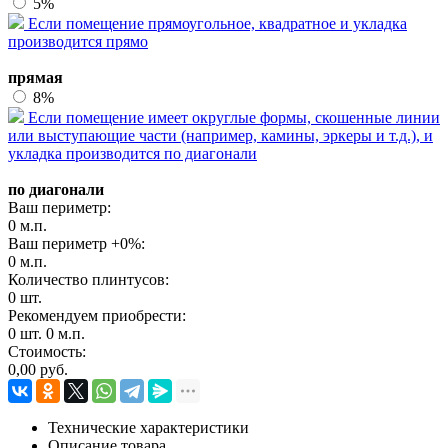
5%
Если помещение прямоугольное, квадратное и укладка
производится прямо
прямая
8%
Если помещение имеет округлые формы, скошенные линии
или выступающие части (например, камины, эркеры и т.д.), и
укладка производится по диагонали
по диагонали
Ваш периметр:
0
м.п.
Ваш периметр +
0
%:
0
м.п.
Количество плинтусов:
0
шт.
Рекомендуем приобрести:
0
шт.
0
м.п.
Стоимость:
0,00
руб.
Технические характеристики
Описание товара