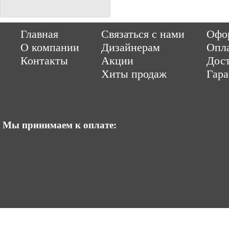
Copyright © 2014-2026 Parquet-pol.ru. Разработка
|
поддержка
Qwer
Главная
Связаться с нами
Офор
|
ItCompany
Продвижение сайтов by «ВзлЁт»
О компании
Дизайнерам
Опл
Контакты
Акции
Дост
Хиты продаж
Гар
Мы принимаем к оплате: