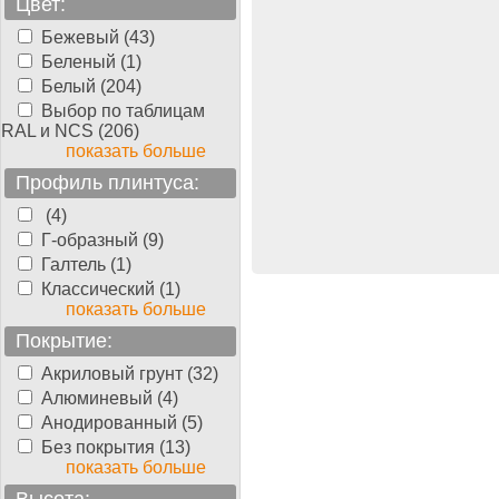
Цвет:
Бежевый (43)
тная доска Parquet-
Беленый (1)
e
Бук 3-х полосный
, ..., 3-
Белый (204)
осный, 2400 мм, 14 мм,
Выбор по таблицам
олуматовый
RAL и NCS (206)
показать больше
Профиль плинтуса:
1820.00
руб./м2
(4)
Г-образный (9)
Галтель (1)
Классический (1)
показать больше
Покрытие:
Акриловый грунт (32)
Алюминевый (4)
Анодированный (5)
Без покрытия (13)
показать больше