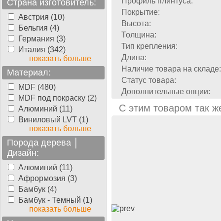
Профиль плинтуса:
Страна изготовитель:
Покрытие:
Австрия (10)
Высота:
Бельгия (4)
Толщина:
Германия (3)
Тип крепления:
Италия (342)
Длина:
показать больше
Наличие товара на складе:
Материал:
Статус товара:
MDF (480)
Дополнительные опции:
MDF под покраску (2)
С этим товаром так ж
Алюминий (11)
Виниловый LVT (1)
показать больше
Порода дерева │
Дизайн:
Алюминий (11)
Афрормозия (3)
Бамбук (4)
Бамбук - Темный (1)
показать больше