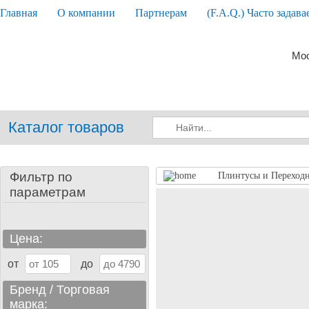
Главная
О компании
Партнерам
(F.A.Q.) Часто задав
Мос
Каталог товаров
Фильтр по
Плинтусы и Переход
параметрам
Цена:
от
до
Бренд / Торговая
марка: