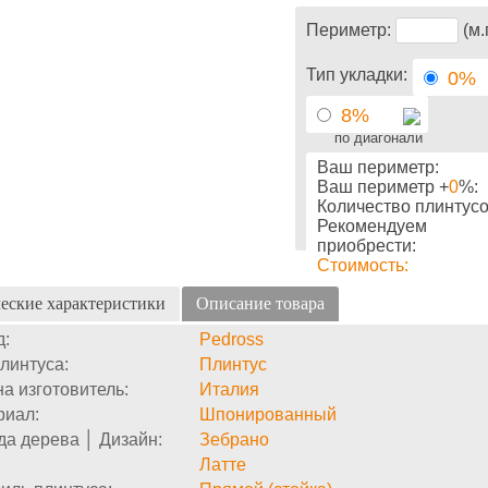
Периметр:
(м.
Тип укладки:
0%
8%
по диагонали
Ваш периметр:
Ваш периметр +
0
%:
Количество плинтусо
Рекомендуем
приобрести:
Стоимость:
еские характеристики
Описание товара
д:
Pedross
линтуса:
Плинтус
а изготовитель:
Италия
риал:
Шпонированный
а дерева │ Дизайн:
Зебрано
Латте