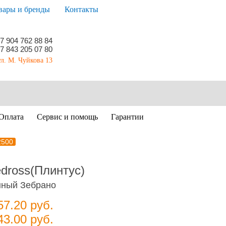
вары и бренды
Контакты
7 904 762 88 84
7 843 205 07 80
ул. М. Чуйкова 13
Оплата
Сервис и помощь
Гарантии
2500
dross(Плинтус)
нный Зебрано
57.20
руб.
43.00
руб.