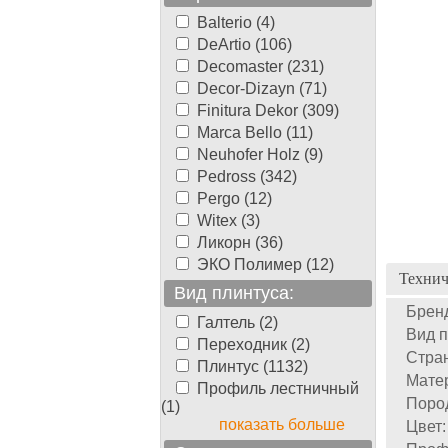
Balterio (4)
DeArtio (106)
Decomaster (231)
Decor-Dizayn (71)
Finitura Dekor (309)
Marca Bello (11)
Neuhofer Holz (9)
Pedross (342)
Pergo (12)
Witex (3)
Ликорн (36)
ЭКО Полимер (12)
Технич
Вид плинтуса:
Брен
Галтель (2)
Вид п
Переходник (2)
Стран
Плинтус (1132)
Мате
Профиль лестничный
Пород
(1)
показать больше
Цвет: