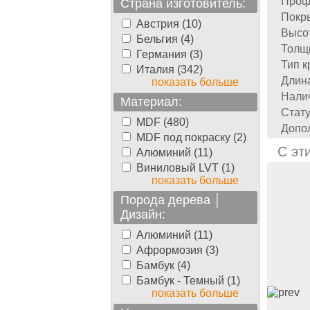
Проф
Страна изготовитель:
Покр
Австрия (10)
Высо
Бельгия (4)
Толщ
Германия (3)
Тип к
Италия (342)
Длин
показать больше
Налич
Материал:
Стату
MDF (480)
Допо
MDF под покраску (2)
С эт
Алюминий (11)
Виниловый LVT (1)
показать больше
Порода дерева │
Дизайн:
Алюминий (11)
Афрормозия (3)
Бамбук (4)
Бамбук - Темный (1)
показать больше