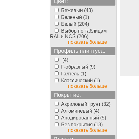
Цвет:
Бежевый (43)
arquet-
Паркетная доска Parquet-
Беленый (1)
-х полосный
,
Prime
Бук 3-х полосный
, ..., 3-
Белый (204)
2400 мм, 14
х полосный, 2400 мм, 14 мм,
Выбор по таблицам
вый
Лак полуматовый
RAL и NCS (206)
показать больше
Профиль плинтуса:
20.00
1820.00
руб./м2
руб./м2
(4)
Г-образный (9)
Галтель (1)
Классический (1)
показать больше
Покрытие:
Акриловый грунт (32)
Алюминевый (4)
Анодированный (5)
Без покрытия (13)
показать больше