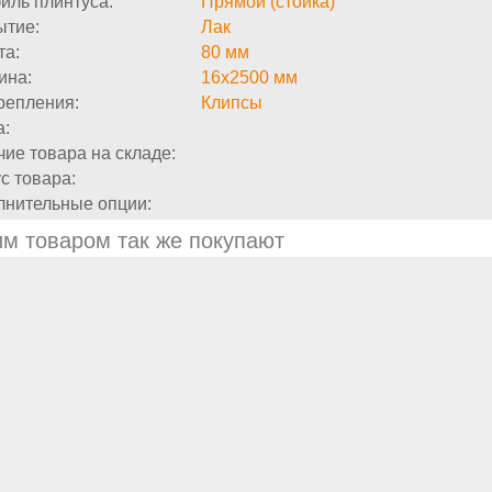
иль плинтуса:
Прямой (стойка)
ытие:
Лак
та:
80 мм
ина:
16х2500 мм
репления:
Клипсы
а:
ие товара на складе:
с товара:
лнительные опции:
им товаром так же покупают