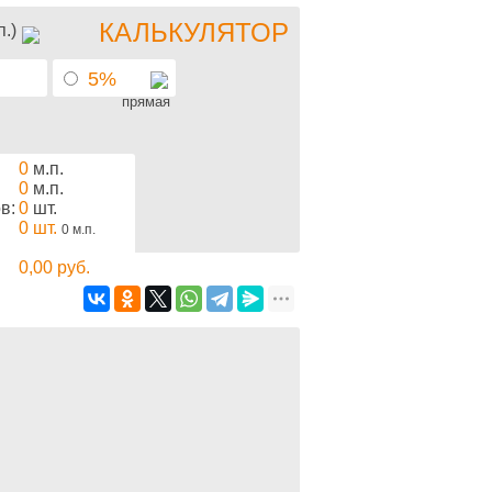
КАЛЬКУЛЯТОР
п.)
5%
прямая
0
м.п.
0
м.п.
в:
0
шт.
0
шт.
0
м.п.
0,00
руб.