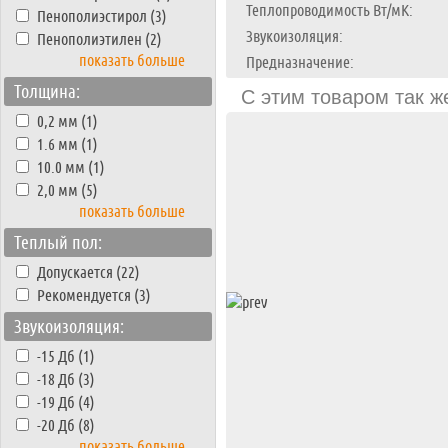
Теплопроводимость Вт/мК:
Пенополиэстирол (3)
Звукоизоляция:
Пенополиэтилен (2)
показать больше
Предназначение:
Толщина:
С этим товаром так ж
0,2 мм (1)
1.6 мм (1)
10.0 мм (1)
2,0 мм (5)
показать больше
Теплый пол:
Допускается (22)
Рекомендуется (3)
Звукоизоляция:
-15 Дб (1)
-18 Дб (3)
ная доска Karelia
ДУБ
-19 Дб (4)
NADE GREY 3S
, Urban Soul, 3-х
ый, 2266 мм, 14 мм, Масло
-20 Дб (8)
показать больше