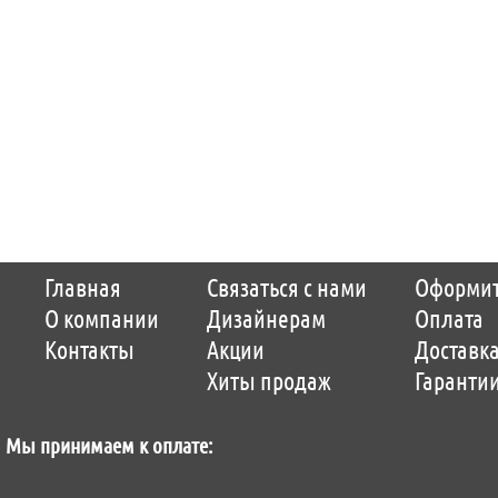
Copyright © 2014-2026 Parquet-pol.ru. Разработка
Qwer
|
поддержка
ItCompany
|
Главная
Связаться с нами
Оформит
Продвижение сайтов by «ВзлЁт»
О компании
Дизайнерам
Оплата
Контакты
Акции
Доставк
Хиты продаж
Гаранти
Мы принимаем к оплате: