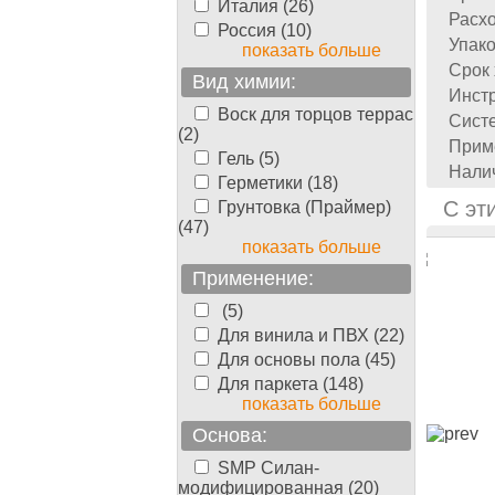
Италия (26)
Расхо
Россия (10)
Упако
показать больше
Срок 
Вид химии:
Инстр
Воск для торцов террас
Систе
(2)
Прим
Гель (5)
Налич
Герметики (18)
С эт
Грунтовка (Праймер)
(47)
показать больше
Применение:
(5)
Для винила и ПВХ (22)
Для основы пола (45)
Для паркета (148)
показать больше
Основа:
SMP Силан-
модифицированная (20)