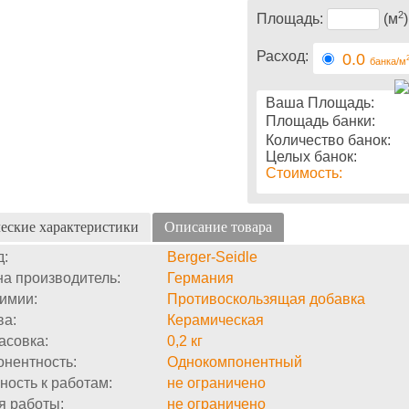
2
Площадь:
(м
)
Расход:
0.0
банка/м
Ваша Площадь:
Площадь банки:
Количество банок:
Целых банок:
Стоимость:
еские характеристики
Описание товара
д:
Berger-Seidle
а производитель:
Германия
имии:
Противоскользящая добавка
ва:
Керамическая
асовка:
0,2 кг
нентность:
Однокомпонентный
ность к работам:
не ограничено
я работы:
не ограничено