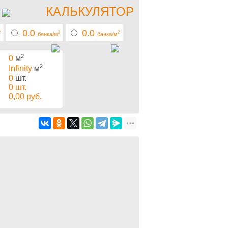
КАЛЬКУЛЯТОР
0.0
0.0
2
2
2
банка/м
банка/м
2
0
м
2
Infinity
м
0
шт.
0
шт.
0,00
руб.