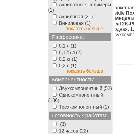
Акрилатные Полимеры
erger-
Паркетная химия Berger-
Паркетная
(1)
ановый
Seidle
Полиуретановый
Seidle
По
Акриловая (21)
, Berger
глянцевый лак, Berger Aqua-
глянцевый
Виниловая (1)
5.5 л
, Лак
Seal 2K-PU, 5.5 л
, Лак, Водная,
Seal 2K-P
показать больше
ркета,
5,5 л, Двухкомпонентный,
Водная, 1,
Двухкомп
Расфасовка:
й
0.00
26350.00
руб./банка
руб./банка
0,1 л (1)
0,125 л (2)
0,2 кг (1)
0,2 л (1)
показать больше
Компонентность:
Двухкомпонентный (52)
Однокомпонентный
(186)
Трехкомпонентный (1)
Готовность к работам:
(3)
12 часов (22)