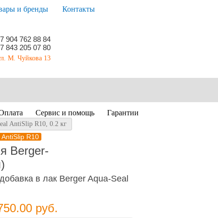
вары и бренды
Контакты
7 904 762 88 84
7 843 205 07 80
ул. М. Чуйкова 13
Оплата
Сервис и помощь
Гарантии
l AntiSlip R10, 0.2 кг
 AntiSlip R10
я Berger-
)
обавка в лак Berger Aqua-Seal
750.00
руб.