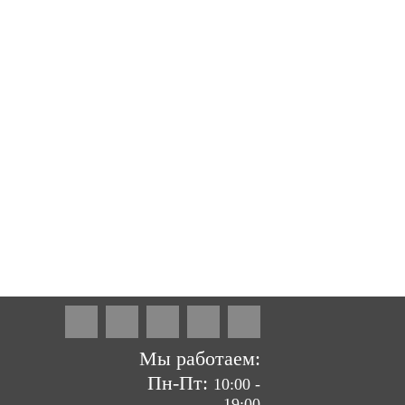
ие сайтов by «ВзлЁт»
Мы работаем:
Пн-Пт:
10:00 -
19:00