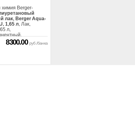
 химия Berger-
лиуретановый
 лак, Berger Aqua-
U, 1,65 л
, Лак,
65 л,
онентный,
8300.00
руб./банка