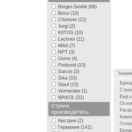
Berger-Seidle (88)
Bona (10)
Chimiver (12)
Jurgi (2)
KIITOS (10)
Lechner (11)
Mitol (7)
NPT (3)
Osmo (4)
Probond (10)
Saicos (2)
Технич
Sika (33)
Брен
Stauf (15)
Стран
Vermeister (1)
Вид х
WAKOL (31)
Осно
Страна
Расф
производитель:
Компо
Австрия (2)
Готов
Германия (141)
Врем