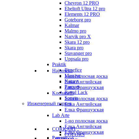
Chevron 12 PRO
Ebeltoft Ultra 12 pro
Elements 12 PRO
Goteborg pro
Kalmar
Malmo pro
Narvik pro X
Skara 12 pro
Skara pro
Stavanger pro
Uppsala pro
Praktik
Benefice
Hajnowka
Massive
1-но полосная доска
Nature
Елка Английская
Parquet
Елка Французская
Royal Lack
Kochanelli
Sonata
1-но полосная доска
Инженерный паркет
Елка Английская
Елка Французская
Lab Arte
1-но полосная доска
Елка Английская
CORKART
Елка Французская
COLORS
Parento
Lunawood