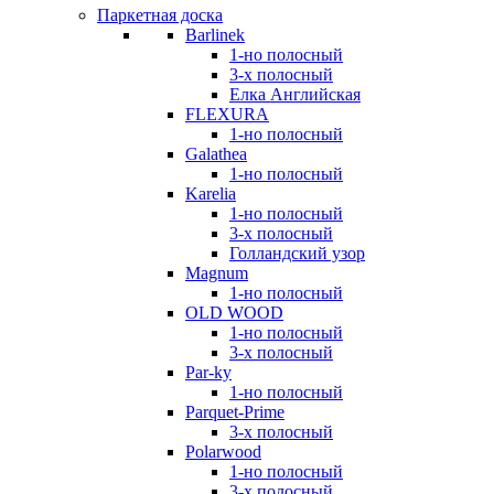
Паркетная доска
Barlinek
1-но полосный
3-х полосный
Елка Английская
FLEXURA
1-но полосный
Galathea
1-но полосный
Karelia
1-но полосный
3-х полосный
Голландский узор
Magnum
1-но полосный
OLD WOOD
1-но полосный
3-х полосный
Par-ky
1-но полосный
Parquet-Prime
3-х полосный
Polarwood
1-но полосный
3-х полосный