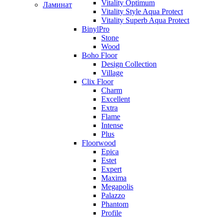
Vitality Optimum
Ламинат
Vitality Style Aqua Protect
Vitality Superb Aqua Protect
BinylPro
Stone
Wood
Boho Floor
Design Collection
Village
Clix Floor
Charm
Excellent
Extra
Flame
Intense
Plus
Floorwood
Epica
Estet
Expert
Maxima
Megapolis
Palazzo
Phantom
Profile