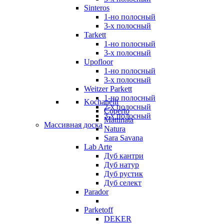
Sinteros
1-но полосный
3-х полосный
Tarkett
1-но полосный
3-х полосный
Upofloor
1-но полосный
3-х полосный
Weitzer Parkett
1-но полосный
Kochanelli
2-х полосный
Coperto
3-х полосный
Mattinata
Массивная доска
Natura
Sara Savana
Lab Arte
Дуб кантри
Дуб натур
Дуб рустик
Дуб селект
Parador
Parketoff
DEKER