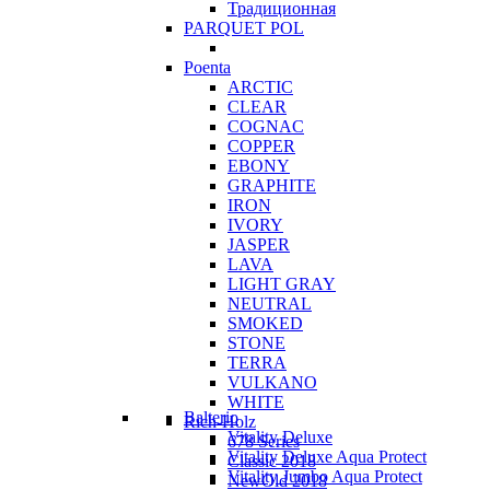
Традиционная
PARQUET POL
Poenta
ARCTIC
CLEAR
COGNAC
COPPER
EBONY
GRAPHITE
IRON
IVORY
JASPER
LAVA
LIGHT GRAY
NEUTRAL
SMOKED
STONE
TERRA
VULKANO
WHITE
Balterio
Rich-Holz
Vitality Deluxe
678 Series
Vitality Deluxe Aqua Protect
Classic 2018
Vitality Jumbo Aqua Protect
NewOld 2018