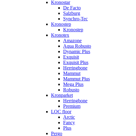
Kronostar
De Facto
Salzburg
Synchro-Tec
Kronostep
Kronostep
Kronotex
Amazone
Aqua Robusto
Dynamic Plus
Exquisit
Exquisit Plus
Herringbone
Mammut
Mammut Plus
Mega Plus
Robusto
Kronparket
Herringbone
Premium
LOC floor
Arctic
Fancy
Plus
Pergo