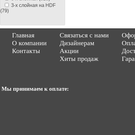
3-х слойная на HDF
(79)
Copyright © 2014-2026 Parquet-pol.ru. Разработка
|
поддержка
Qwer
Главная
Связаться с нами
Офор
|
ItCompany
Продвижение сайтов by «ВзлЁт»
О компании
Дизайнерам
Опл
Контакты
Акции
Дост
Хиты продаж
Гар
Мы принимаем к оплате: